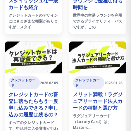
スタイリッシュな一般
ラウンジで優雅な待ち
カードも紹介
時間を
クレジットカードのデザイン
世界中の空港ラウンジを利用
にはさまざまな種類がありま
できるプライオリティ・パス
すが、スタイ…
ですが、この…
クレジットカー
クレジットカー
2026.02.09
2026.01.28
ド
ド
クレジットカードの審
メリット満載！ラグジ
査に落ちたらもう一度
ュアリーカード法人カ
申し込みできる？申し
ードの種類と選び方
込みの履歴は残るの？
ラグジュアリーカード
（Luxury Card）は、
すべてのクレジットカード
Masterc…
で、申込時に入会審査が行わ