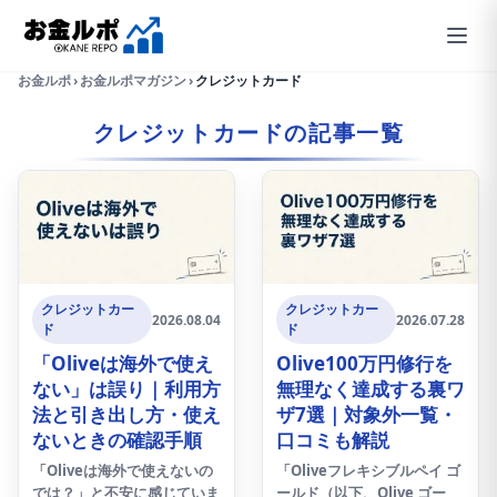
お金ルポ
›
お金ルポマガジン
›
クレジットカード
クレジットカードの記事一覧
クレジットカー
クレジットカー
2026.08.04
2026.07.28
ド
ド
「Oliveは海外で使え
Olive100万円修行を
ない」は誤り｜利用方
無理なく達成する裏ワ
法と引き出し方・使え
ザ7選｜対象外一覧・
ないときの確認手順
口コミも解説
「Oliveは海外で使えないの
「Oliveフレキシブルペイ ゴ
では？」と不安に感じていま
ールド（以下、Olive ゴー