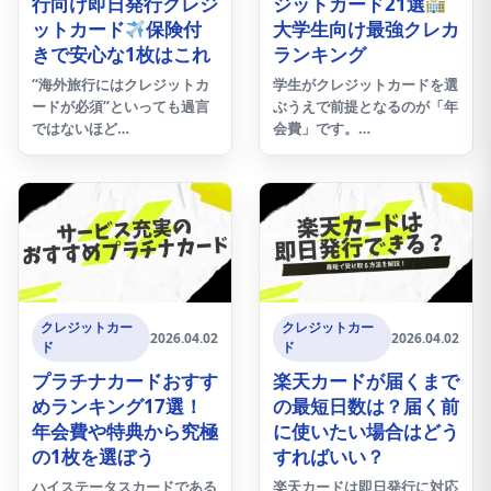
行向け即日発行クレジ
ジットカード21選
ットカード
保険付
大学生向け最強クレカ
きで安心な1枚はこれ
ランキング
“海外旅行にはクレジットカ
学生がクレジットカードを選
ードが必須“といっても過言
ぶうえで前提となるのが「年
ではないほど…
会費」です。…
クレジットカー
クレジットカー
2026.04.02
2026.04.02
ド
ド
プラチナカードおすす
楽天カードが届くまで
めランキング17選！
の最短日数は？届く前
年会費や特典から究極
に使いたい場合はどう
の1枚を選ぼう
すればいい？
ハイステータスカードである
楽天カードは即日発行に対応