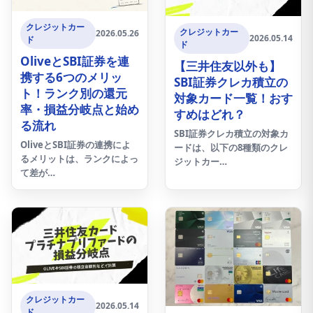
クレジットカー
クレジットカー
2026.05.26
2026.05.14
ド
ド
OliveとSBI証券を連
【三井住友以外も】
携する6つのメリッ
SBI証券クレカ積立の
ト！ランク別の還元
対象カード一覧！おす
率・損益分岐点と始め
すめはどれ？
る流れ
SBI証券クレカ積立の対象カ
OliveとSBI証券の連携によ
ードは、以下の8種類のクレ
るメリットは、ランクによっ
ジットカー…
て差が…
クレジットカー
2026.05.14
ド