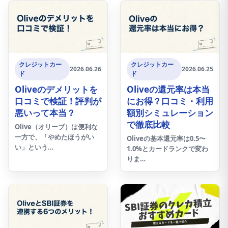
クレジットカー
クレジットカー
2026.06.26
2026.06.25
ド
ド
Oliveのデメリットを
Oliveの還元率は本当
口コミで検証！評判が
にお得？口コミ・利用
悪いって本当？
額別シミュレーション
で徹底比較
Olive（オリーブ）は便利な
一方で、「やめたほうがい
Oliveの基本還元率は0.5〜
い」という…
1.0%とカードランクで変わ
りま…