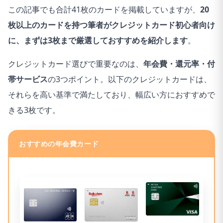
そして、自社で制定したコンテンツポリシーをすべて
この記事でも合計41枚のカードを掲載していますが、
20
の関係者が遵守し、公平・公正な情報提供をサイト運
枚以上のカードを持つ筆者がクレジットカード初心者向け
営の目的として運営されています。
に、まずは3枚まで厳選しておすすめを紹介します
。
当サイト経由で商品の申し込みがあった場合、売上の
クレジットカード選びで重要なのは、
年会費・還元率・付
一部が当社に還元されることがあります。しかし、こ
帯サービス
の3つポイント。以下のクレジットカードは、
れが商品の紹介や評価に影響を与えることは決してあ
それらを高い基準で満たしており、幅広い方におすすめで
りません。
きる3枚です。
万が一、記事の内容に誤りや古い情報があった場合、
以下の問い合わせフォームからご報告にご協力いただ
おすすめの年会費カード
けますと幸いです。