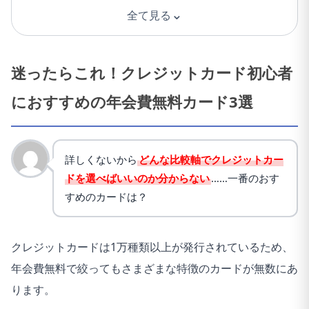
のライターが1つの記事を執筆することもあります。
⌄
全て見る
弊社では、日本を代表する上場企業にも記事の納品を
しており（
実績
）、読みやすさはもちろん事実誤認を
迷ったらこれ！クレジットカード初心者
起こすことがないようファクトチェックを正確に行う
におすすめの年会費無料カード3選
ためにも、校正・校閲の専門部署のメンバーも編集に
携わっています。
詳しくないから
どんな比較軸でクレジットカー
ドを選べばいいのか分からない
……一番のおす
すめのカードは？
クレジットカードは1万種類以上が発行されているため、
年会費無料で絞ってもさまざまな特徴のカードが無数にあ
ります。