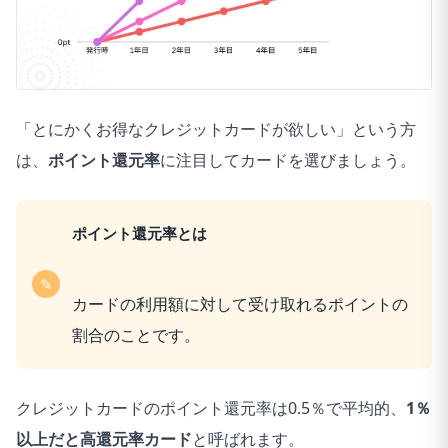
7
1.はい
2
8
1.はい
2
9
1.はい
1
「とにかくお得なクレジットカードが欲しい」という方
10
1.はい
1
は、
ポイント還元率
に注目してカードを選びましょう。
11
1.はい
1
12
1.はい
1
ポイント還元率とは
13
1.はい
2
カードの利用額に対して受け取れるポイントの
14
1.はい
2
割合のことです。
15
1.はい
1
クレジットカードのポイント還元率は0.5％で平均的、
1％
16
1.はい
1
以上だと高還元率カード
と呼ばれます。