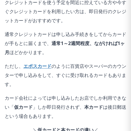
クレジットカードを使う予定を間近に控えている方や今す
67
1.はい
2
ぐクレジットカードを利用したい方は、即日発行のクレジ
68
1.はい
1
ットカードがおすすめです。
69
1.はい
2
通常クレジットカードは申し込み手続きをしてからカード
が手もとに届くまで、
通常1～2週間程度、ながければ1ヶ
70
1.はい
2
月
ほどかかります。
71
1.はい
2
ただし、
エポスカード
のように百貨店やスーパーのカウン
72
1.はい
2
ターで申し込みをして、すぐに受け取れるカードもありま
す。
73
1.はい
2
74
1.はい
1
カード会社によっては申し込みしたお店でしか利用できな
い「
仮カード
」しか即日発行されず、
本カード
は後日郵送
75
1.はい
1
という場合もあります。
76
1.はい
1
＼
仮カードと本カードの違い
／