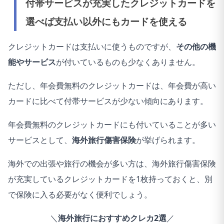
付帯サービスが充実したクレジットカードを
97
1.はい
2
選べば支払い以外にもカードを使える
98
1.はい
2
クレジットカードは支払いに使うものですが、
その他の機
99
2.いいえ
能やサービス
が付いているものも少なくありません。
100
1.はい
1
ただし、年会費無料のクレジットカードは、年会費が高い
カードに比べて付帯サービスが少ない傾向にあります。
101
2.いいえ
年会費無料のクレジットカードにも付いていることが多い
102
1.はい
2
サービスとして、
海外旅行傷害保険
が挙げられます。
103
1.はい
1
海外での出張や旅行の機会が多い方は、海外旅行傷害保険
104
1.はい
1
が充実しているクレジットカードを1枚持っておくと、別
105
1.はい
2
で保険に入る必要がなく便利でしょう。
＼
海外旅行におすすめクレカ2選
／