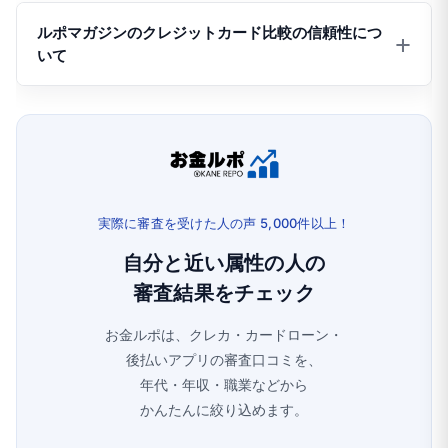
ルポマガジンのクレジットカード比較の信頼性につ
いて
ルポマガジンを運営するサクラサクマーケティング株
式会社では、
日本クレジット協会の会員
として、そし
て皆様に信頼していただくためにも、正確かつ最新の
情報を提供できる運営体制を構築しております。
実際に審査を受けた人の声 5,000件以上！
常時300枚を超えるクレジットカードの情報をチェック
自分と近い属性の人の
し、サービス内容の追加があった際には順次すべての
審査結果をチェック
記事で情報をアップデートしています。
お金ルポは、クレカ・カードローン・
後払いアプリの審査口コミを、
年代・年収・職業などから
かんたんに絞り込めます。