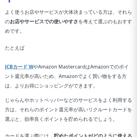
27
1.はい
1
よく使うお店やサービスが大体決まっている方は、それら
28
1.はい
2
の
お店やサービスでの使いやすさ
を
考えて選ぶのもおすす
めです。
29
1.はい
2
30
1.はい
2
たとえば
31
1.はい
1
JCBカード W
やAmazon MastercardはAmazonでのポイ
32
1.はい
2
ント還元率が高いため、Amazonでよく買い物をする方
は、よりお得にショッピングができます。
33
1.はい
1
34
1.はい
1
じゃらんやホットペッパーなどのサービスをよく利用する
方は、それらのポイント還元率が高いリクルートカードを
35
1.はい
2
選ぶと、効率良くポイントを貯められるでしょう。
36
1.はい
2
カードを選ぶ際には、
貯めたポイントがどのように使える