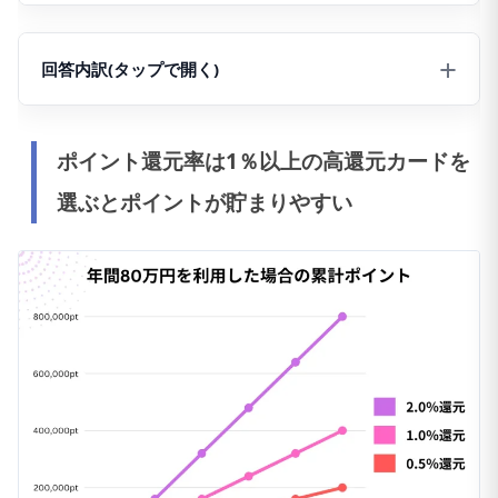
調査日：2023年5月
調査対象：現在クレジットカードを保有している18歳
回答内訳(タップで開く)
以上の方
対象地域：47都道府県
調査方法：インターネット調査（Repo：
NO
1.メインで使うクレジットカードは年会費無料ですか？
ポイント還元率は1％以上の高還元カードを
https://www.repo.ne.jp/
）
選ぶとポイントが貯まりやすい
1
1.はい
1
有効回答数：105名
調査主体者：
2
1.はい
サクラサクマーケティング株式会社
1
3
1.はい
1
4
1.はい
2
5
1.はい
2
6
1.はい
1