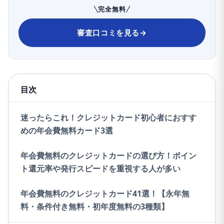
完全無料
審査口コミを見る
→
編集部が管理するクレジットカードの一覧表
目次
各カード会社から発表される公式情報はもちろん、SNS
迷ったらこれ！クレジットカード初心者におすす
に投稿される実際のカードユーザーの声や口コミも重
めの年会費無料カード3選
要視しており、「
実生活の中で使いやすいクレジット
年会費無料のクレジットカードの選び方！ポイン
カードか？
」を最重要視して、紹介するカードを選定
ト還元率や発行スピードを重視する人が多い
しています。
年会費無料のクレジットカード41選！【永年無
記事を執筆するライターも、紹介するクレジットカー
料・条件付き無料・初年度無料の3種類】
ドを熟知したライターをテーマごとに割り振り、複数