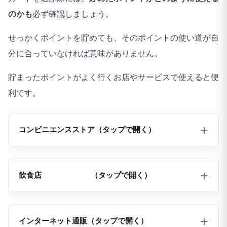
37
2.いいえ
のかも
必ず確認しましょう。
38
1.はい
2
せっかくポイントを貯めても、そのポイントの使い道が自
39
1.はい
1
分に合っていなければ意味がありません。
40
1.はい
1
貯まったポイントがよく行くお店やサービスで使えると便
利です。
41
1.はい
1
42
1.はい
1
コンビニエンスストア（タップで開く）
43
1.はい
2
お店
クレジットカード
最大還元率
44
1.はい
2
飲食店
（タップで開く）
セブン-イレブン
三井住友カード（NL）
7％
45
1.はい
1
ローソン
三井住友カード（NL）
7％
お店
クレジットカード
最大還元率
46
2.いいえ
インターネット通販（タップで開く）
ミニストップ
マクドナルド
三井住友カード（NL）
イオンカード
1％+ボーナス
7％