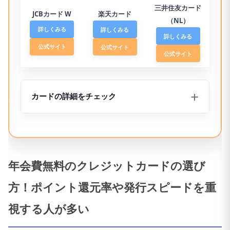
三井住友カード
JCBカード W
楽天カード
（NL）
詳しくみる
詳しくみる
詳しくみる
公式サイト
公式サイト
公式サイト
カードの詳細をチェック
年会費無料のクレジットカードの選び
・年会費：永年
方！ポイント還元率や発行スピードを重
無料
・年会費：永年
・対象のコンビ
・年会費：永年
無料
視する人が多い
ニや飲食店など
無料
・基本還元率
で、スマホのタ
・クレジットカ
1％でどこでも