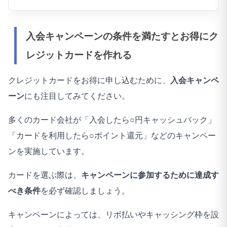
47
1.はい
2
セイコーマート
ガスト
三井住友カード（NL）
三井住友カード（NL）
7％
7％
サービス
クレジットカード
最大還元率
48
1.はい
1
入会キャンペーンの条件を満たすとお得にク
サイゼリヤ
三井住友カード（NL）
JCBカード W
7％
Amazon
2％
49
1.はい
1
レジットカードを作れる
Amazon Prime Mastercard
デニーズ
セゾンパール・アメックス・カード
2％
50
2.いいえ
楽天市場
楽天カード
15％
クレジットカードをお得に申し込むために、
入会キャンペ
吉野家
セゾンパール・アメックス・カード
2％
ーン
にも注目してみてください。
51
1.はい
2
Yahoo!ショッピング
PayPayカード
7％
スシロー
楽天カード
1.5％
多くのカード会社が「入会したら○円キャッシュバック」
52
1.はい
2
au Payマーケット
au PAY カード
7％
「カードを利用したら○ポイント還元」などのキャンペー
かっぱ寿司
三井住友カード（NL）
7％
53
1.はい
2
yodobashi.com
ゴールドポイントカードプラス
11％
ンを実施しています。
54
1.はい
1
カードを選ぶ際は、
キャンペーンに参加するために達成す
55
1.はい
1
べき条件
を必ず確認しましょう。
56
1.はい
1
キャンペーンによっては、リボ払いやキャッシング枠を設