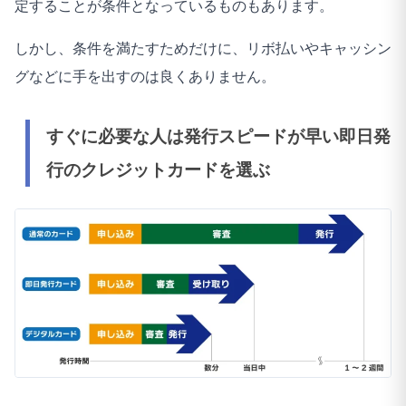
定することが条件となっているものもあります。
57
1.はい
2
しかし、条件を満たすためだけに、リボ払いやキャッシン
58
1.はい
1
グなどに手を出すのは良くありません。
59
1.はい
1
すぐに必要な人は発行スピードが早い即日発
60
1.はい
1
行のクレジットカードを選ぶ
61
1.はい
1
62
2.いいえ
63
1.はい
1
64
1.はい
2
65
1.はい
1
66
1.はい
2