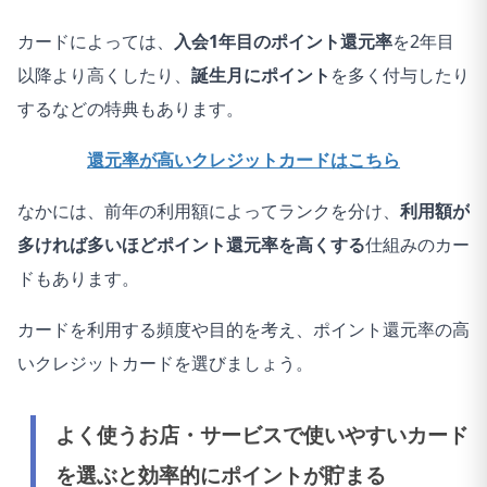
17
1.はい
2
カードによっては、
入会1年目のポイント還元率
を2年目
18
1.はい
1
以降より高くしたり、
誕生月にポイント
を多く付与したり
19
1.はい
2
するなどの特典もあります。
20
1.はい
2
還元率が高いクレジットカードはこちら
21
1.はい
2
なかには、前年の利用額によってランクを分け、
利用額が
多ければ多いほどポイント還元率を高くする
仕組みのカー
22
1.はい
2
ドもあります。
23
2.いいえ
カードを利用する頻度や目的を考え、ポイント還元率の高
24
2.いいえ
いクレジットカードを選びましょう。
25
1.はい
2
よく使うお店・サービスで使いやすいカード
26
1.はい
1
を選ぶと効率的にポイントが貯まる