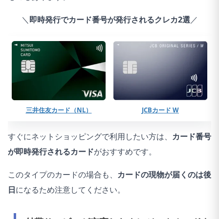
87
1.はい
2
＼
即時発行でカード番号が発行されるクレカ2選
／
88
1.はい
2
89
1.はい
1
90
2.いいえ
91
2.いいえ
三井住友カード（NL）
JCBカード W
92
1.はい
1
すぐにネットショッピングで利用したい方は、
カード番号
93
1.はい
1
が即時発行されるカード
がおすすめです。
94
1.はい
1
このタイプのカードの場合も、
カードの現物が届くのは後
95
1.はい
2
日
になるため注意してください。
96
1.はい
1