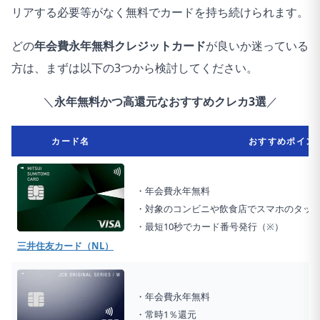
リアする必要等がなく無料でカードを持ち続けられます。
どの
年会費永年無料クレジットカード
が良いか迷っている
方は、まずは以下の3つから検討してください。
＼
永年無料かつ高還元なおすすめクレカ3選
／
カード名
おすすめポイン
・年会費永年無料
・対象のコンビニや飲食店でスマホのタッチ
・最短10秒でカード番号発行（※）
三井住友カード（NL）
・年会費永年無料
・常時1％還元