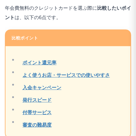
ッチ決済を使う
年会費無料のクレジットカードを選ぶ際に
比較したいポイ
ードデビューに
お得に
と最大7％還元
ぴったり
・セブン-イレ
ント
は、以下の6点です。
・最短10秒で即
・楽天市場や楽
ブンやAmazon
日発行（※）
天モバイルの支
で2%ポイント
・学生限定の特
比較ポイント
払いがお得
還元
典や家族ポイン
・楽天ユーザー
・最短5分
トもあり
※即時
なら必携の1枚
（※）でカード
発行できない場
番号を発行
ポイント還元率
合があります
よく使うお店・サービスでの使いやすさ
入会キャンペーン
発行スピード
付帯サービス
審査の難易度