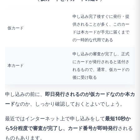
77
1.はい
2
申し込み完了後すぐに発行・提
78
1.はい
2
供されることが多く、このカー
仮カード
ドは本カードが手元に届くまで
79
1.はい
1
の一時的な代用である
80
1.はい
2
申し込みの審査が完了し、正式
にカードが発行されると送付さ
81
1.はい
2
本カード
れるもので、通常、仮カードの
82
1.はい
2
後に受け取る
83
1.はい
2
申し込みの前に、
即日発行されるのが仮カードなのか本カ
ード
なのか、しっかり確認しておくとよいでしょう。
84
1.はい
2
最近ではインターネット上で申し込みをして
最短10秒か
85
2.いいえ
ら5分程度で審査が完了し、カード番号が即時発行
される
86
1.はい
2
ものもあります。