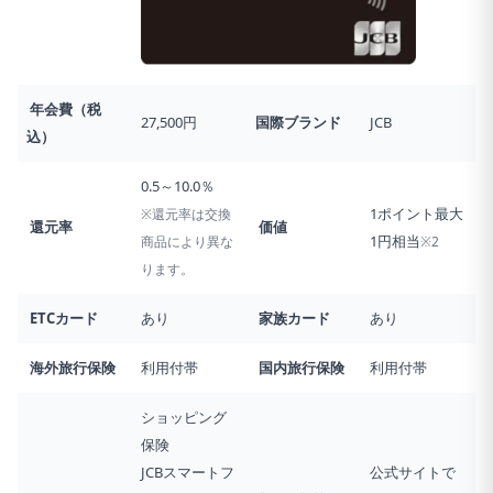
年会費（税
27,500円
国際ブランド
JCB
込）
0.5～10.0％
1ポイント最大
※還元率は交換
還元率
価値
1円相当
商品により異な
※2
ります。
ETCカード
あり
家族カード
あり
海外旅行
保険
利用付帯
国内旅行
保険
利用付帯
ショッピング
保険
JCBスマートフ
公式サイトで