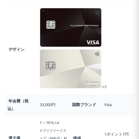
デザイン
※3
年会費（税
33,000円
国際ブランド
Visa
込）
1～10％
※4
※プリファードス
1ポイント1円
還元率
価値
トア（特約店）利