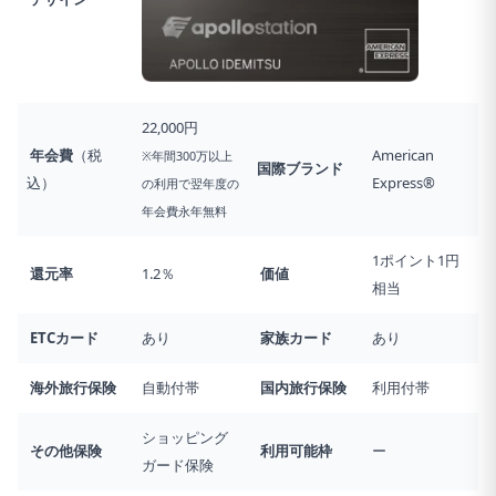
22,000円
年会費
（税
American
※年間300万以上
国際ブランド
込）
Express®
の利用で翌年度の
年会費永年無料
1ポイント1円
還元率
1.2％
価値
相当
ETCカード
あり
家族カード
あり
海外旅行
保険
自動付帯
国内旅行
保険
利用付帯
ショッピング
その他保険
利用可能枠
ー
ガード保険