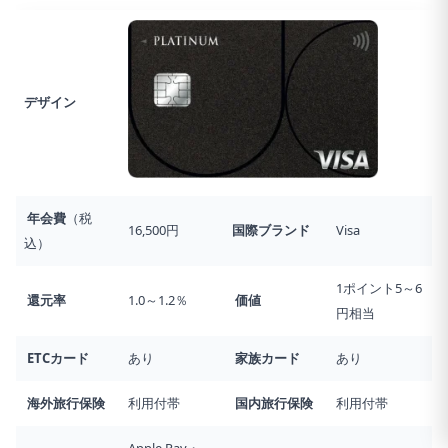
デザイン
年会費
（税
16,500円
国際ブランド
Visa
込）
1ポイント5～6
還元率
1.0～1.2％
価値
円相当
ETCカード
あり
家族カード
あり
海外旅行
保険
利用付帯
国内旅行
保険
利用付帯
Apple Pay・