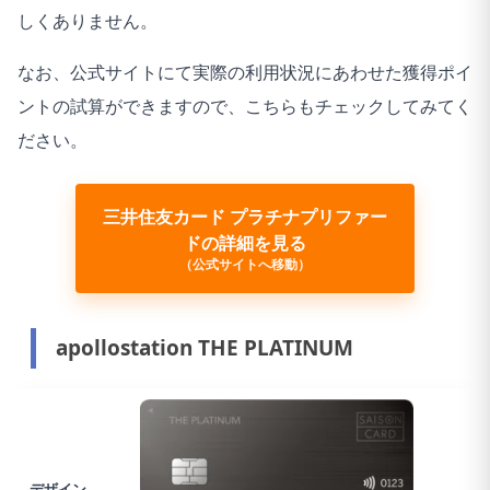
しくありません。
※商業施設内にある店舗などでは、一部ポイント付与の対象と
なりません。
なお、公式サイトにて実際の利用状況にあわせた獲得ポイ
※一定金額（原則1万円）を超えると、タッチ決済でなく、決済
ントの試算ができますので、こちらもチェックしてみてく
端末にカードを挿しお支払いただく場合がございます。その場
ださい。
合のお支払い分は、タッチ決済分のポイント還元の対象となり
ませんので、ご了承ください。上記、タッチ決済とならない金
三井住友カード プラチナプリファー
額の上限は、ご利用される店舗によって異なる場合がございま
ドの詳細を見る
す。
（公式サイトへ移動）
※スマホのタッチ決済対象店舗とモバイルオーダーの対象店舗
は異なります。詳しくはサービス詳細ページをご確認くださ
apollostation THE PLATINUM
い。
※通常のポイント分を含んだ還元率です。
※ポイント還元率は利用金額に対する獲得ポイントを示したも
ので、ポイントの交換方法によっては、1ポイント1円相当にな
らない場合があります。
デザイン