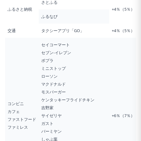
さとふる
ふるさと納税
+4％（5％）
ふるなび
交通
タクシーアプリ「GO」
+4％（5％）
セイコーマート
セブン‐イレブン
ポプラ
ミニストップ
ローソン
マクドナルド
モスバーガー
ケンタッキーフライドチキン
コンビニ
吉野家
カフェ
サイゼリヤ
+6％（7％）
ファストフード
ガスト
ファミレス
バーミヤン
しゃぶ葉