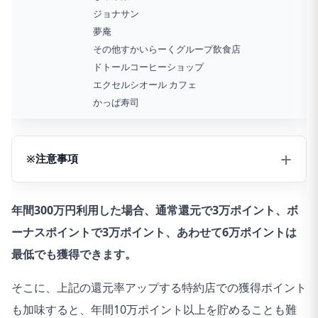
ジョナサン
夢庵
その他すかいらーくグループ飲食店
ドトールコーヒーショップ
エクセルシオール カフェ
かっぱ寿司
※注意事項
※対象のすかいらーくグループ飲食店
年間300万円利用した場合、通常還元で3万ポイント、ボ
ステーキガスト、から好し、むさしの森珈琲、藍屋、グラッチ
ーナスポイントで3万ポイント、あわせて6万ポイントは
ェガーデンズ、魚屋路、chawan、La Ohana、とんから亭、ゆ
最低でも獲得できます。
めあん食堂、三〇三なども対象
そこに、上記の還元率アップする特約店での獲得ポイント
※カード現物のタッチ決済、iD、カードの差し込み、磁気取引は
も加味すると、年間10万ポイント以上を貯めることも難
対象外です。