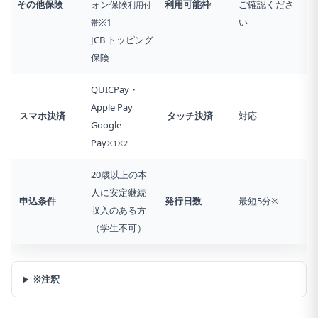
その他保険
ォン保険
利用可能枠
ご確認くださ
利用付
※1
い
帯
JCB トッピング
保険
QUICPay・
Apple Pay
スマホ決済
タッチ決済
対応
Google
Pay
※1※2
20歳以上の本
人に安定継続
申込条件
発行日数
最短5分※
収入のある方
（学生不可）
※注釈