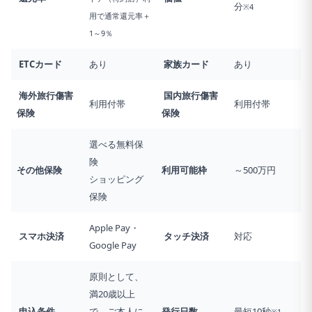
分
※4
用で通常還元率＋
1～9％
ETCカード
あり
家族カード
あり
海外旅行傷害
国内旅行傷害
利用付帯
利用付帯
保険
保険
選べる無料保
険
その他保険
利用可能枠
～500万円
ショッピング
保険
Apple Pay・
スマホ決済
タッチ決済
対応
Google Pay
原則として、
満20歳以上
申込条件
で、ご本人に
発行日数
最短10秒
※1