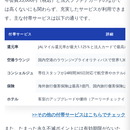
年会費33,000円（税込）と法人プラチナカードのなかで
は高くないにも関わらず、充実したサービスが利用できま
す。主な付帯サービスは以下の通りです。
付帯サービス
詳細
還元率
JALマイル還元率が最大1.125％と法人カードで最高水
空港ラウンジ
国内空港のラウンジ+プライオリティパスで世界1,30
コンシェルジュ
専任スタッフが24時間365日対応で航空券やホテルの
保険
海外旅行傷害保険は最高1億円、国内旅行傷害保険は最高
ホテル
客室のアップグレードや優待（アーリーチェックイン
>>その他の付帯サービスはこちらでチェック
また、たまった永久不滅ポイントには有効期限がないた