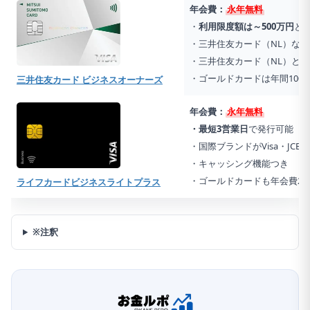
年会費：
永年無料
・
利用限度額は～500万円
と
・三井住友カード（NL）など
・三井住友カード（NL）と
・ゴールドカードは年間10
三井住友カード ビジネスオーナーズ
年会費：
永年無料
・最短3営業日
で発行可能
・国際ブランドがVisa・JCB・
・キャッシング機能つき
・ゴールドカードも年会費2,
ライフカードビジネスライトプラス
※注釈