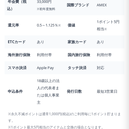
年会費（税
33,000円
国際ブランド
AMEX
込）
※初年度無料
1ポイント5円
還元率
0.5～1.125％
価値
※
相当
※
ETCカード
あり
家族カード
あり
海外旅行
保険
利用付帯
国内旅行
保険
利用付帯
スマホ決済
Apple Pay
タッチ決済
対応
18歳以上の法
人の代表者ま
申込条件
発行日数
最短3営業日
たは個人事業
主
※永久不滅ポイントは通常1,000円(税込)のご利用毎に1ポイント貯まりま
す。
※1ポイント最大5円相当のアイテムと交換の場合となります。