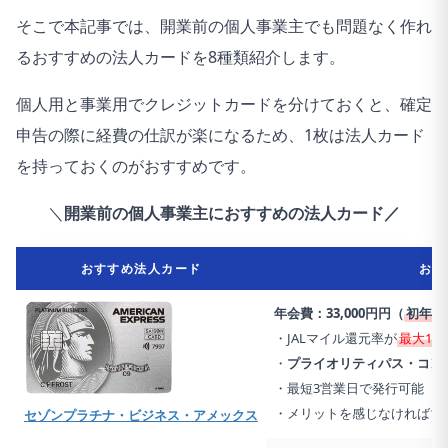
そこで本記事では、
開業前の個人事業主でも問題なく作れ
るおすすめの法人カード
を8種類紹介します。
個人用と事業用でクレジットカードを分けておくと、確定
申告の際に経費の仕訳が楽になるため、1枚は法人カード
を持っておくのがおすすめです。
＼
開業前の個人事業主におすすめの法人カード／
おすすめ法人カード
おす
年会費：33,000円円（
初年度
・JALマイル還元率が
最大1.
・
プライオリティパス・コン
・最短3営業日で発行可能
・メリットを感じなければ1
セゾンプラチナ・ビジネス・アメックス