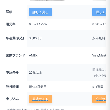
詳細
詳しく見る
詳しく見
還元率
0.5～1.125％
0.5%～1.5%
年会費(税込)
33,000円
永年無料
国際ブランド
AMEX
Visa,Master
満18歳以上
申込条件
20歳以上
（中小企業代
発行時間
最短3営業日
約1週間
申し込み
公式サイト
公式サイ
※対象の個人カードとの2枚持ちが条件です。