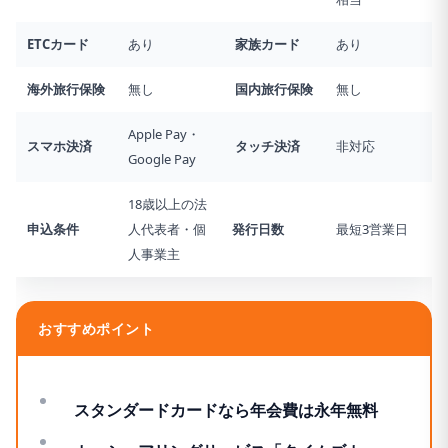
ETCカード
あり
家族カード
あり
海外旅行
保険
無し
国内旅行
保険
無し
Apple Pay・
スマホ決済
タッチ決済
非対応
Google Pay
18歳以上の法
申込条件
人代表者・個
発行日数
最短3営業日
人事業主
おすすめポイント
スタンダードカードなら年会費は永年無料