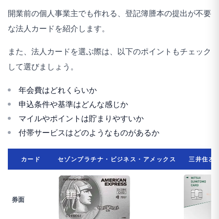
開業前の個人事業主でも作れる、登記簿謄本の提出が不要
な法人カードを紹介します。
また、法人カードを選ぶ際は、以下のポイントもチェック
して選びましょう。
年会費はどれくらいか
申込条件や基準はどんな感じか
マイルやポイントは貯まりやすいか
付帯サービスはどのようなものがあるか
カード
セゾンプラチナ・ビジネス・アメックス
三井住友
券面