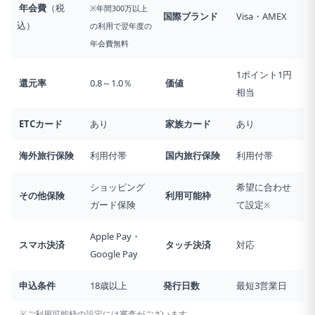
年会費
（税
※年間300万以上
国際ブランド
Visa・AMEX
込）
の利用で翌年度の
年会費無料
1ポイント1円
還元率
0.8～1.0％
価値
相当
ETCカード
あり
家族カード
あり
海外旅行
保険
利用付帯
国内旅行
保険
利用付帯
ショッピング
希望に合わせ
その他保険
利用可能枠
ガード保険
て設定
※
Apple Pay・
スマホ決済
タッチ決済
対応
Google Pay
申込条件
18歳以上
発行日数
最短3営業日
※ご利用可能枠の設定には審査がございます。