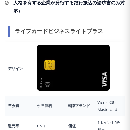
人格を有する企業が発行する銀行振込の請求書のみ対
応）
ライフカードビジネスライトプラス
デザイン
Visa・JCB・
年会費
永年無料
国際ブランド
Mastercard
1ポイント5円
還元率
0.5％
価値
相当