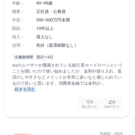
年齢：
40~49歳
職業：
正社員・公務員
年収：
500~600万円未満
勤続：
10年以上
借入：
借入なし
信用：
良好（延滞経験なし）
審査時間
翌日〜3日
auのユーザーが優遇されている銀行系カードローンという
ことを聞いたので使い始めましたが、金利や借り入れ、返
済のしやすさなどメリットが非常に多いなと感じられてい
るので良いと思います。消費者金融では金利が...
続きを読む
0
0
役に立った
おめでとう
投稿ID：
6525