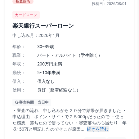
審査落ち
投稿日：
2026/08/01
カードローン
楽天銀行スーパーローン
申し込み月：
2026年1月
年齢：
30~39歳
職業：
パート・アルバイト（学生除く）
年収：
200万円未満
勤続：
5~10年未満
借入：
借入なし
信用：
良好（延滞経験なし）
審査時間
当日中
・審査の流れ 申し込みから２０分で結果が届きました ・
申込理由 ポイントサイトで２５000pだったので ・使っ
た感想 落ちたので使ってない ・審査落ちの心当たり 年
収150万と明記したのでそこが原因...
続きを読む