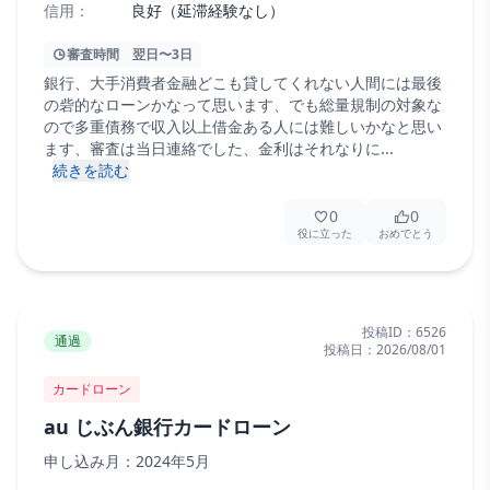
信用：
良好（延滞経験なし）
審査時間
翌日〜3日
銀行、大手消費者金融どこも貸してくれない人間には最後
の砦的なローンかなって思います、でも総量規制の対象な
ので多重債務で収入以上借金ある人には難しいかなと思い
ます、審査は当日連絡でした、金利はそれなりに...
続きを読む
0
0
役に立った
おめでとう
投稿ID：
6526
通過
投稿日：
2026/08/01
カードローン
au じぶん銀行カードローン
申し込み月：
2024年5月