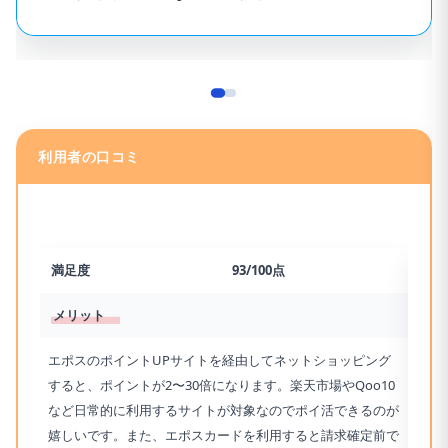
利用者の口コミ
満足度
93/100点
満足
メリット
メリ
エポスのポイントUPサイトを経由してネットショッピング
縦型
すると、ポイントが2〜30倍になります。楽天市場やQoo10
し込
など日常的に利用するサイトが対象なのでポイ活できるのが
使い
嬉しいです。また、エポスカードを利用すると請求確定前で
され