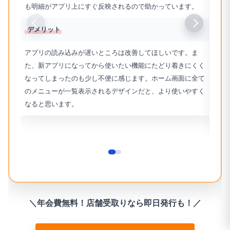
も明細がアプリ上にすぐ反映されるので助かっています。
ます
ルカ
デメリット
デメ
アプリの読み込みが遅いところは改善してほしいです。ま
た、新アプリになってから使いたい機能にたどり着きにくく
ゴー
なってしまったのも少し不便に感じます。ホーム画面に全て
のが
のメニューが一覧表示されるデザインだと、より使いやすく
ポイ
なると思います。
てし
か掛
＼年会費無料！店舗受取りなら即日発行も！／