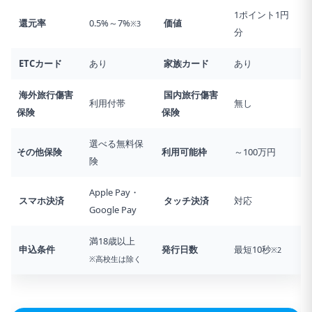
1ポイント1円
還元率
0.5%～7%
価値
※3
分
ETCカード
あり
家族カード
あり
海外旅行傷害
国内旅行傷害
利用付帯
無し
保険
保険
選べる無料保
その他保険
利用可能枠
～100万円
険
Apple Pay・
スマホ決済
タッチ決済
対応
Google Pay
満18歳以上
申込条件
発行日数
最短10秒
※2
※高校生は除く