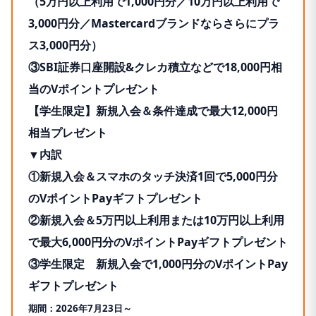
（5万円以上利用で1,000円分／10万円以上利用で
確認ください。
3,000円分／Mastercardブランドならさらにプラ
※通常のポイント分を含んだ還元率です。
ス3,000円分）
※ポイント還元率は利用金額に対する獲得ポイントを示
③SBI証券口座開設&クレカ積立などで18,000円相
したもので、ポイントの交換方法によっては、1ポイン
当のVポイントプレゼント
ト1円相当にならない場合があります。
【
学生限定
】
新規入会＆条件達成で最大12,000円
※Google Pay™ 、Samsung Payで、Mastercard®タッ
相当プレゼント
チ決済はご利用いただけません。ポイント還元は受けら
▼内訳
れませんので、ご注意ください。
①新規入会＆スマホのタッチ決済1回で5,000円分
※通常のポイントを含みます。
のVポイントPayギフトプレゼント
②新規入会＆5万円以上利用または10万円以上利用
で最大6,000円分のVポイントPayギフトプレゼント
③学生限定 新規入会で1,000円分のVポイントPay
ギフトプレゼント
期間：2026年7月23日～