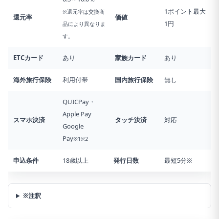
1ポイント最大
※還元率は交換商
還元率
価値
1円
品により異なりま
す。
ETCカード
あり
家族カード
あり
海外旅行
保険
利用付帯
国内旅行
保険
無し
QUICPay・
Apple Pay
スマホ決済
タッチ決済
対応
Google
Pay
※1※2
申込条件
18歳以上
発行日数
最短5分※
※注釈