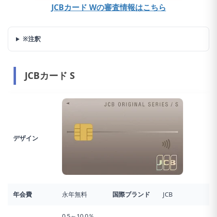
JCBカード Wの審査情報はこちら
※注釈
JCBカード S
デザイン
年会費
永年無料
国際ブランド
JCB
0.5～10.0％