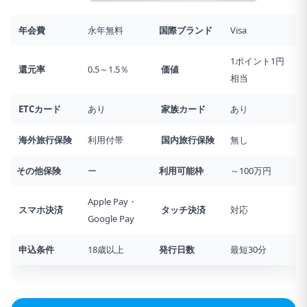
年会費
永年無料
国際ブランド
Visa
1ポイント1円
還元率
0.5～1.5％
価値
相当
ETCカード
あり
家族カード
あり
海外旅行
保険
利用付帯
国内旅行
保険
無し
その他保険
ー
利用可能枠
～100万円
Apple Pay・
スマホ決済
タッチ決済
対応
Google Pay
申込条件
18歳以上
発行日数
最短30分