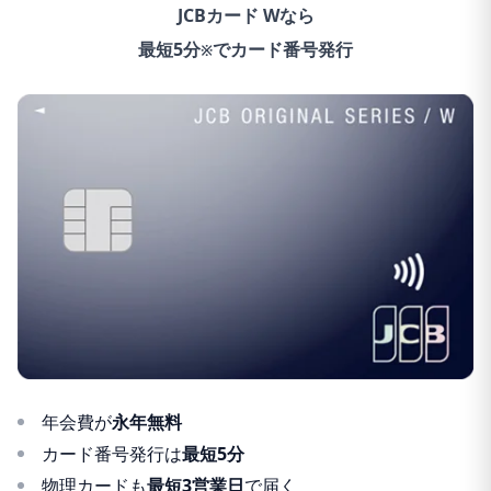
JCBカード Wなら
最短5分
でカード番号発行
※
年会費が
永年無料
カード番号発行は
最短5分
物理カードも
最短3営業日
で届く