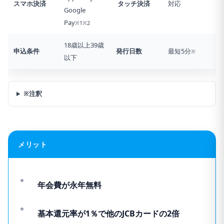
スマホ決済
タッチ決済
対応
Google
Pay
※1※2
18歳以上39歳
申込条件
発行日数
最短5分
※
以下
※注釈
メリット
年会費が永年無料
基本還元率が1％で他のJCBカードの2倍