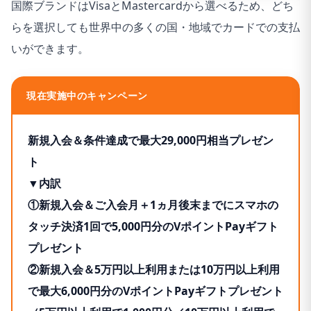
国際ブランドはVisaとMastercardから選べるため、どち
とんから亭、ゆめあん食堂、桃菜、八郎そば、三〇三も
らを選択しても世界中の多くの国・地域でカードでの支払
対象です。
いができます。
※カード現物のタッチ決済、iD、カードの差し込み、磁
気取引は対象外です。
現在実施中のキャンペーン
※商業施設内にある店舗などでは、一部ポイント付与の
対象となりません。
新規入会＆条件達成で最大29,000円相当プレゼン
※一定金額（原則1万円）を超えると、タッチ決済でな
ト
く、決済端末にカードを挿しお支払いただく場合がござ
▼内訳
います。その場合のお支払い分は、タッチ決済分のポイ
①新規入会＆ご入会月＋1ヵ月後末までにスマホの
ント還元の対象となりませんので、ご了承ください。上
タッチ決済1回で5,000円分のVポイントPayギフト
記、タッチ決済とならない金額の上限は、ご利用される
プレゼント
店舗によって異なる場合がございます。
②新規入会＆5万円以上利用または10万円以上利用
※スマホのタッチ決済対象店舗とモバイルオーダーの対
で最大6,000円分のVポイントPayギフトプレゼント
象店舗は異なります。詳しくはサービス詳細ページをご