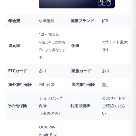
年会費
永年無料
国際ブランド
JCB
1.0～10.5％
1ポイント最大
※還元率は交換商
還元率
価値
1円
品により異なりま
す。
ETCカード
あり
家族カード
あり
海外旅行
保険
利用付帯
国内旅行
保険
無し
ショッピング
公式サイトで
その他保険
保険
利用可能枠
ご確認くださ
（海外のみ）
い
QUICPay・
Apple Pay