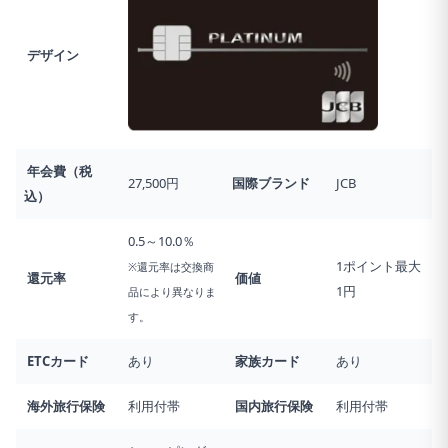
デザイン
年会費（税
27,500円
国際ブランド
JCB
込）
0.5～10.0％
1ポイント最大
※還元率は交換商
還元率
価値
1円
品により異なりま
す。
ETCカード
あり
家族カード
あり
海外旅行
保険
利用付帯
国内旅行
保険
利用付帯