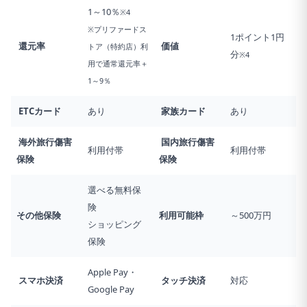
1～10％
※4
※プリファードス
1ポイント1円
還元率
価値
トア（特約店）利
分
※4
用で通常還元率＋
1～9％
ETCカード
あり
家族カード
あり
海外旅行傷害
国内旅行傷害
利用付帯
利用付帯
保険
保険
選べる無料保
険
その他保険
利用可能枠
～500万円
ショッピング
保険
Apple Pay・
スマホ決済
タッチ決済
対応
Google Pay