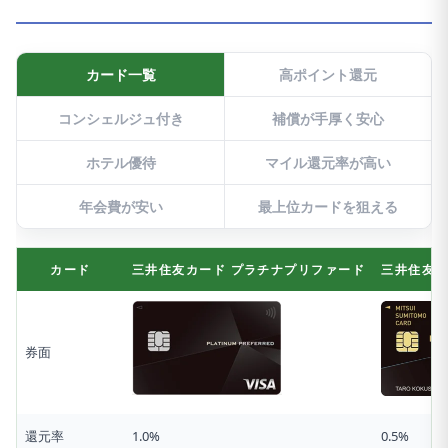
カード一覧
高ポイント還元
コンシェルジュ付き
補償が手厚く安心
ホテル優待
マイル還元率が高い
年会費が安い
最上位カードを狙える
カード
三井住友カード プラチナプリファード
三井住友カ
券面
還元率
1.0%
0.5%