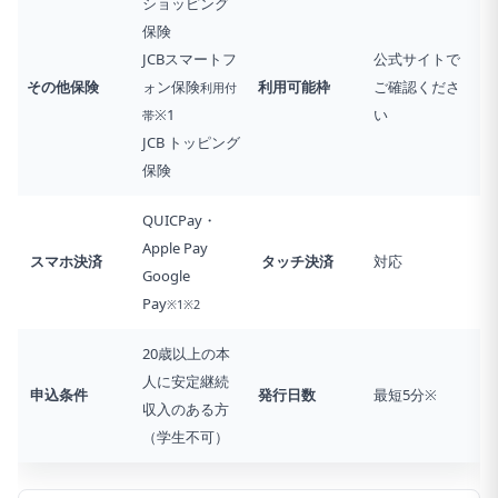
ショッピング
保険
JCBスマートフ
公式サイトで
その他保険
ォン保険
利用可能枠
ご確認くださ
利用付
※1
い
帯
JCB トッピング
保険
QUICPay・
Apple Pay
スマホ決済
タッチ決済
対応
Google
Pay
※1※2
20歳以上の本
人に安定継続
申込条件
発行日数
最短5分※
収入のある方
（学生不可）