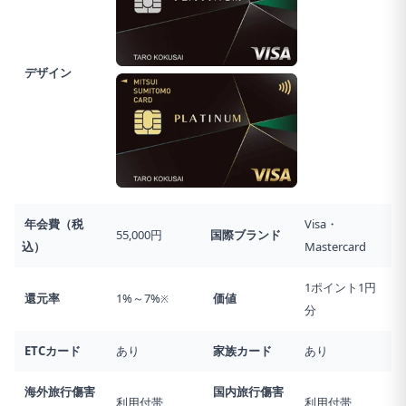
デザイン
年会費（税
Visa・
55,000円
国際ブランド
込）
Mastercard
1ポイント1円
還元率
1%～7%
価値
※
分
ETCカード
あり
家族カード
あり
海外旅行傷害
国内旅行傷害
利用付帯
利用付帯