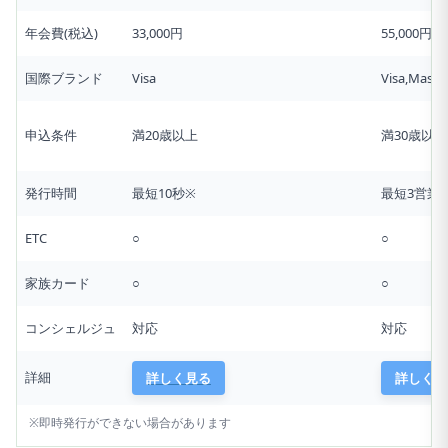
年会費(税込)
33,000円
55,000円
国際ブランド
Visa
Visa,Maste
申込条件
満20歳以上
満30歳以上
発行時間
最短10秒※
最短3営業
ETC
○
○
家族カード
○
○
コンシェルジュ
対応
対応
詳細
詳しく見る
詳しく見
※即時発行ができない場合があります