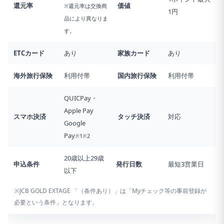
還元率
価値
※還元率は交換商
1円
品により異なりま
す。
ETCカード
あり
家族カード
あり
海外旅行
保険
利用付帯
国内旅行
保険
利用付帯
QUICPay・
Apple Pay
スマホ決済
タッチ決済
対応
Google
Pay
※1※2
20歳以上29歳
申込条件
発行日数
最短3営業日
以下
※JCB GOLD EXTAGE 「（条件あり）」は「Myチェック等の事前登録が
必要という条件」となります。