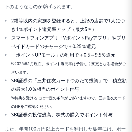
対象です。
下のようなものが挙げられます。
※カード現物のタッチ決済、iD、カードの差し込み、磁
2親等以内の家族を登録すると、上記の店舗で1人につ
気取引は対象外です。
き1％ポイント還元率アップ（最大5％）
※商業施設内にある店舗などでは、一部ポイント付与の
スマートフォンアプリ「VポイントPayアプリ」やプリ
対象となりません。
ペイドカードのチャージで＋0.25％還元
※一定金額（原則1万円）を超えると、タッチ決済でな
「ポイントUPモール」の利用で＋0.5～9.5％還元
く、決済端末にカードを挿しお支払いただく場合がござ
※2025年1月現在、ポイント還元率は予告なく変更となる場合がご
います。その場合のお支払い分は、タッチ決済分のポイ
ざいます。
ント還元の対象となりませんので、ご了承ください。上
SBI証券の「三井住友カードつみたて投資」で、積立額
記、タッチ決済とならない金額の上限は、ご利用される
の最大1.0％相当のポイント付与
店舗によって異なる場合がございます。
※特典を受けるには一定の条件がございますので、三井住友カード
※スマホのタッチ決済対象店舗とモバイルオーダーの対
のHPをご確認ください。
SBI証券の投信残高、株式の購入でポイント付与
象店舗は異なります。詳しくはサービス詳細ページをご
確認ください。
また、年間100万円以上カードを利用した翌年には、ボー
※通常のポイント分を含んだ還元率です。