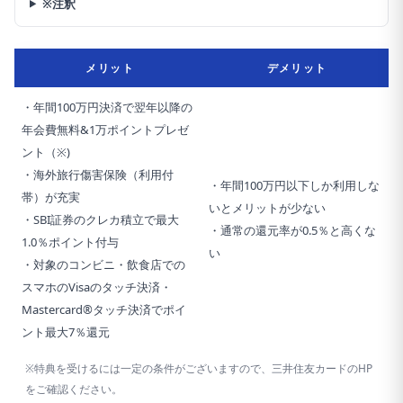
※注釈
メリット
デメリット
・年間100万円決済で翌年以降の
年会費無料&1万ポイントプレゼ
ント（※)
・海外旅行傷害保険（利用付
・年間100万円以下しか利用しな
帯）が充実
いとメリットが少ない
・SBI証券のクレカ積立で最大
・通常の還元率が0.5％と高くな
1.0％ポイント付与
い
・対象のコンビニ・飲食店での
スマホのVisaのタッチ決済・
Mastercard®タッチ決済でポイ
ント最大7％還元
※特典を受けるには一定の条件がございますので、三井住友カードのHP
をご確認ください。