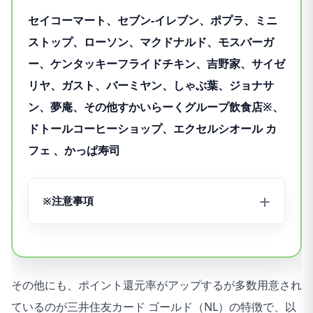
セイコーマート、セブン‐イレブン、ポプラ、ミニ
ストップ、ローソン、マクドナルド、モスバーガ
ー、ケンタッキーフライドチキン、吉野家、サイゼ
リヤ、ガスト、バーミヤン、しゃぶ葉、ジョナサ
ン、夢庵、その他すかいらーくグループ飲食店※、
ドトールコーヒーショップ、エクセルシオール カ
フェ 、かっぱ寿司
※注意事項
※対象のすかいらーくグループ飲食店
※ステーキガスト、から好し、むさしの森珈琲、藍屋、
グラッチェガーデンズ、魚屋路、chawan、La Ohana、
その他にも、ポイント還元率がアップするが多数用意され
とんから亭、ゆめあん食堂、桃菜、八郎そば、三〇三も
ているのが三井住友カード ゴールド（NL）の特徴で、以