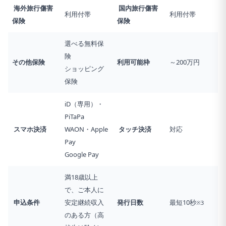
海外旅行傷害
国内旅行傷害
利用付帯
利用付帯
保険
保険
選べる無料保
険
その他保険
利用可能枠
～200万円
ショッピング
保険
iD（専用）・
PiTaPa
スマホ決済
WAON・Apple
タッチ決済
対応
Pay
Google Pay
満18歳以上
で、ご本人に
申込条件
安定継続収入
発行日数
最短10秒
※3
のある方（高