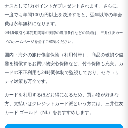
ナスとして1万ポイントがプレゼントされます。さらに、
※ポイント還元率は利用金額に対する獲得ポイントを示
一度でも年間100万円以上を決済すると、翌年以降の年会
したもので、ポイントの交換方法によっては、1ポイン
費は永年無料になります。
ト1円相当にならない場合があります。
※対象取引や算定期間等の実際の適用条件などの詳細は、三井住友カー
※Google Pay™ 、Samsung Payで、Mastercard®タッ
ドのホームページを必ずご確認ください。
チ決済はご利用いただけません。ポイント還元は受けら
れませんので、ご注意ください。
国内・海外の旅行傷害保険（利用付帯）、商品の破損や盗
難を補償するお買い物安心保険など、付帯保険も充実。カ
※通常のポイントを含みます。
ードの不正利用も24時間体制で監視しており、セキュリ
ティ対策も万全です。
カードを利用するほどお得になるため、買い物が好きな
方、支払いはクレジットカード派という方には、三井住友
カード ゴールド（NL）をおすすめします。