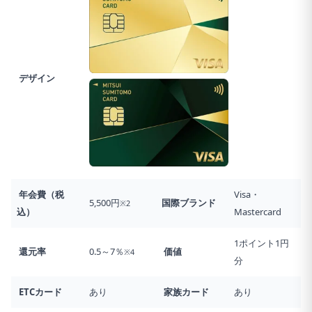
デザイン
年会費（税
Visa・
5,500円
国際ブランド
※2
込）
Mastercard
1ポイント1円
還元率
0.5～7％
価値
※4
分
ETCカード
あり
家族カード
あり