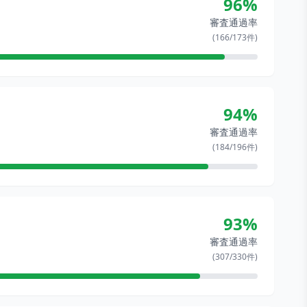
96
%
審査通過率
(
166
/
173
件)
94
%
審査通過率
(
184
/
196
件)
93
%
審査通過率
(
307
/
330
件)