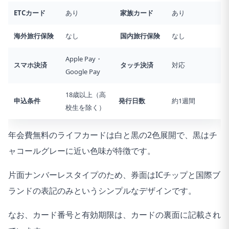
ETCカード
あり
家族カード
あり
海外旅行
保険
なし
国内旅行
保険
なし
Apple Pay・
スマホ決済
タッチ決済
対応
Google Pay
18歳以上（高
申込条件
発行日数
約1週間
校生を除く）
年会費無料のライフカードは白と黒の2色展開で、黒はチ
ャコールグレーに近い色味が特徴です。
片面ナンバーレスタイプのため、券面はICチップと国際ブ
ランドの表記のみというシンプルなデザインです。
なお、カード番号と有効期限は、カードの裏面に記載され