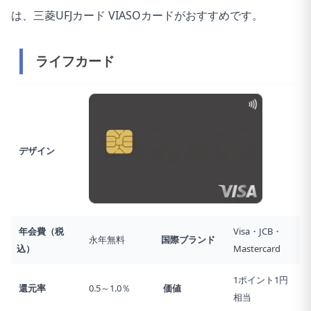
は、三菱UFJカード VIASOカードがおすすめです。
ライフカード
デザイン
年会費（税
Visa・JCB・
永年無料
国際ブランド
込）
Mastercard
1ポイント1円
還元率
0.5～1.0％
価値
相当