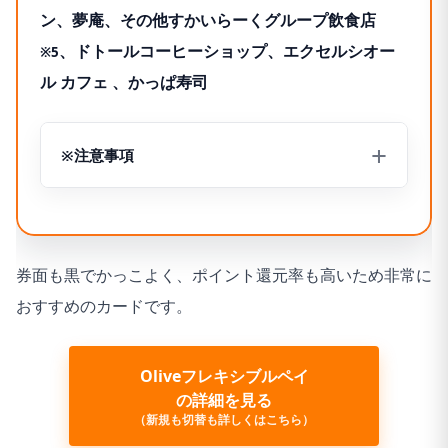
ン、夢庵、その他すかいらーくグループ飲食店
、ドトールコーヒーショップ、エクセルシオー
※5
ル カフェ 、かっぱ寿司
※注意事項
※1.タイエー、ハマナスクラブ、ハセガワストアも対象
です。
※2.生活彩家も対象です。
券面も黒でかっこよく、ポイント還元率も高いため非常に
※3.ナチュラルローソン、ローソンストア100、ローソ
おすすめのカードです。
ンスリーエフも対象です。
※4.モスバーガー＆カフェも対象です。
Oliveフレキシブルペイ
※5.対象のすかいらーくグループ飲食店
の詳細を見る
ステーキガスト、から好し、むさしの森珈琲、藍屋、グ
（
新規も切替も詳しくはこちら
）
ラッチェガーデンズ、魚屋路、chawan、La Ohana、と