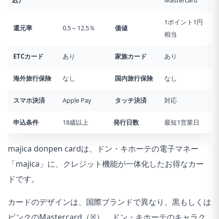
込）
Mastercard
1ポイント1円
還元率
0.5～12.5％
価値
相当
ETCカード
あり
家族カード
あり
海外旅行
保険
なし
国内旅行
保険
なし
スマホ決済
Apple Pay
タッチ決済
対応
申込条件
18歳以上
発行日数
最短1営業日
majica donpen cardは、ドン・キホーテの電子マネー
「majica」に、クレジット機能が一体化したお得なカー
ドです。
カードのデザインは、国際ブランドで異なり、黒もしくは
ピンクのMastercard（※）、ドン・キホーテのキャラク