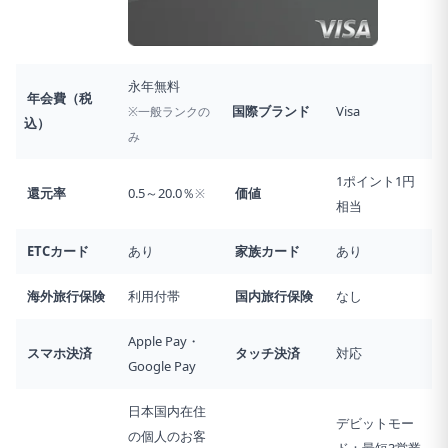
永年無料
年会費（税
国際ブランド
Visa
※一般ランクの
込）
み
1ポイント1円
還元率
0.5～20.0％
価値
※
相当
ETCカード
あり
家族カード
あり
海外旅行
保険
利用付帯
国内旅行
保険
なし
Apple Pay・
スマホ決済
タッチ決済
対応
Google Pay
日本国内在住
デビットモー
の個人のお客