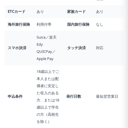
アップされる還元率の上限は20％までとなります。：
ETCカード
あり
家族カード
あり
海外旅行
保険
利用付帯
国内旅行
保険
なし
Suica／楽天
Edy
スマホ決済
タッチ決済
対応
QUICPay／
Apple Pay
18歳以上でご
本人または配
偶者に安定し
た収入のある
申込条件
発行日数
最短翌営業日
方、または18
歳以上で学生
の方（高校生
を除く）