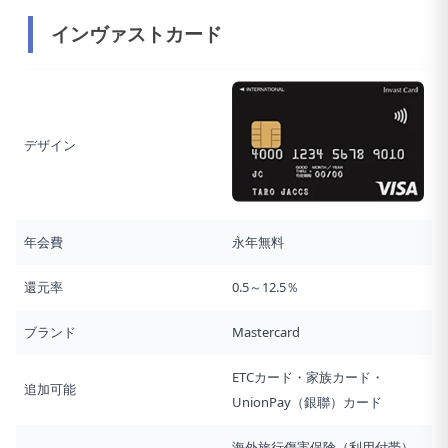
インヴァストカード
デザイン
年会費
永年無料
還元率
0.5～12.5％
ブランド
Mastercard
ETCカード・家族カード・
追加可能
UnionPay（銀聯）カード
海外旅行傷害保険（利用付帯）