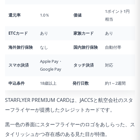
1ポイント1円
還元率
1.0％
価値
相当
ETCカード
あり
家族カード
あり
海外旅行
保険
なし
国内旅行
保険
自動付帯
Apple Pay・
スマホ決済
タッチ決済
対応
Google Pay
申込条件
18歳以上
発行日数
約1～2週間
STARFLYER PREMIUM CARDは、JACCSと航空会社のスタ
ーフライヤーが提携したクレジットカードです。
黒一色の券面にスターフライヤーのロゴをあしらった、ス
タイリッシュかつ存在感のある見た目が特徴。