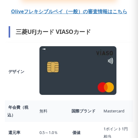
んから亭、ゆめあん食堂、三〇三なども対象
Oliveフレキシブルペイ（一般）の審査情報はこちら
その他のすかいらーくグループ飲食店は、当サービスの
対象となりません。
三菱UFJカード VIASOカード
※サイゼリヤの対象店舗一覧はこちら
※なお、その他のコンビニ・飲食店についても、商業施
設内の店舗など、 一部ポイント加算の対象とならない
店舗がありますので、ご注意ください。
デザイン
※対象のサービスのご利用状況に応じて、対象のコンビ
ニ・飲食店でのご利用時に、通常のポイント分を含んだ
最大20％ポイントが還元されます。
※¹ 商業施設内の店舗など、一部ポイント加算の対象と
年会費（税
ならない店舗があります。
無料
国際ブランド
Mastercard
込）
※² ポイント還元率の合算は、複数のVポイントアッププ
ログラムの条件を達成した場合、20%を超える事がござ
1ポイント1円
還元率
0.5～1.0％
価値
相当
いますが、景品表示法の定めに基づき、実際にポイント