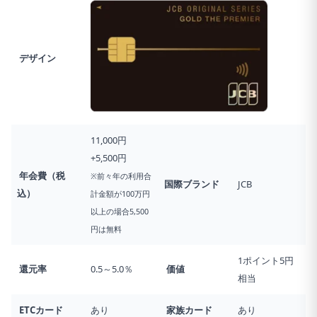
デザイン
11,000円
+5,500円
年会費（税
※前々年の利用合
国際ブランド
JCB
込）
計金額が100万円
以上の場合5,500
円は無料
1ポイント5円
還元率
0.5～5.0％
価値
相当
ETCカード
あり
家族カード
あり