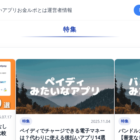
いアプリ
お金ルポとは
運営者情報
特集
6.07.17
特集
特集
2025.11.04
なし
ペイディでチャージできる電子マネー
バンドル
比較
は？代わりに使える後払いアプリ14選
【審査な