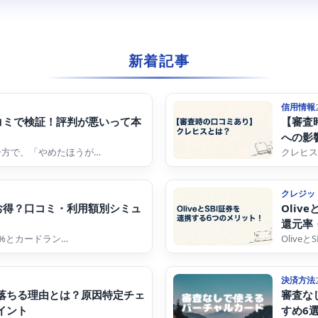
新着記事
信用情報
口コミで検証！評判が悪いって本
【審査
への影
な一方で、「やめたほうが…
クレヒス
クレジッ
にお得？口コミ・利用額別シミュ
Oliv
還元率
.0%とカードラン…
Oliv
決済方法
落ちる理由とは？原因特定チェ
審査な
イント
すめ6