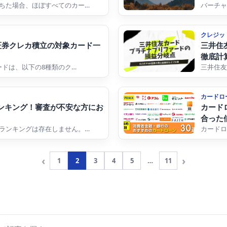
ちた場合、ほぼすべてのカー…
バーチャ
クレジッ
証券クレカ積立の対象カード一
三井住
徹底計
ードは、以下の8種類のク…
三井住友
カードロ
ンキング！審査が不安な方にお
カード
合った
ランキングは存在しません。…
カードロ
‹
›
1
2
3
4
5
…
11