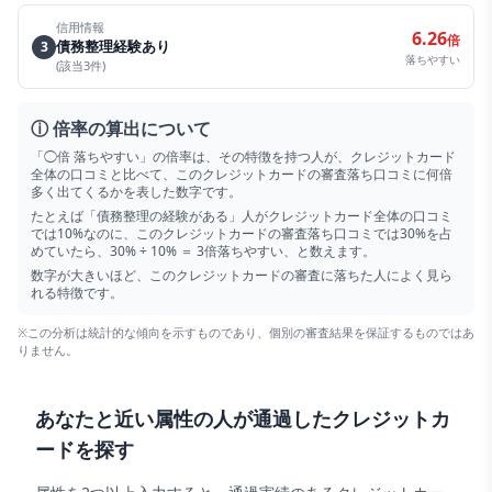
信用情報
6.26
倍
債務整理経験あり
3
落ちやすい
(該当
3
件)
ⓘ 倍率の算出について
「◯倍 落ちやすい」の倍率は、その特徴を持つ人が、
クレジットカード
全体の口コミと比べて、この
クレジットカード
の審査落ち口コミに何倍
多く出てくるかを表した数字です。
たとえば「債務整理の経験がある」人が
クレジットカード
全体の口コミ
では10%なのに、この
クレジットカード
の審査落ち口コミでは30%を占
めていたら、30% ÷ 10% ＝ 3倍落ちやすい、と数えます。
数字が大きいほど、この
クレジットカード
の審査に落ちた人によく見ら
れる特徴です。
※この分析は統計的な傾向を示すものであり、個別の審査結果を保証するものではあ
りません。
あなたと近い属性の人が通過したクレジットカ
ードを探す