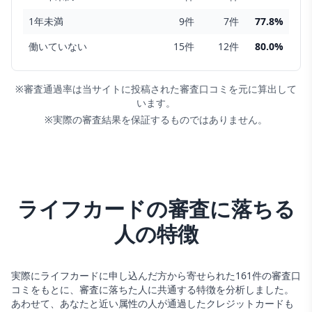
1年未満
9
件
7
件
77.8
%
働いていない
15
件
12
件
80.0
%
※審査通過率は当サイトに投稿された審査口コミを元に算出して
います。
※実際の審査結果を保証するものではありません。
ライフカード
の審査に落ちる
人の特徴
実際に
ライフカード
に申し込んだ方から寄せられた
161
件の審査口
コミをもとに、審査に落ちた人に共通する特徴を分析しました。
あわせて、あなたと近い属性の人が通過した
クレジットカード
も