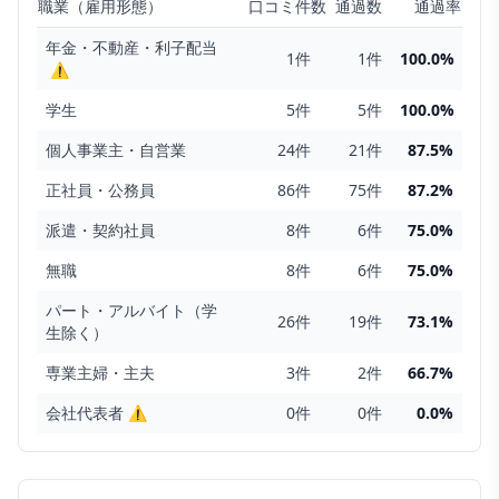
職業（雇用形態）
口コミ件数
通過数
通過率
年金・不動産・利子配当
1
件
1
件
100.0
%
⚠
学生
5
件
5
件
100.0
%
個人事業主・自営業
24
件
21
件
87.5
%
正社員・公務員
86
件
75
件
87.2
%
派遣・契約社員
8
件
6
件
75.0
%
無職
8
件
6
件
75.0
%
パート・アルバイト（学
26
件
19
件
73.1
%
生除く）
専業主婦・主夫
3
件
2
件
66.7
%
会社代表者
⚠
0
件
0
件
0.0
%