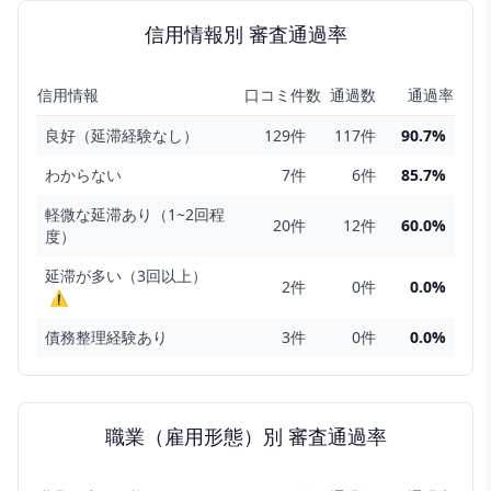
信用情報
別 審査通過率
信用情報
口コミ件数
通過数
通過率
良好（延滞経験なし）
129
件
117
件
90.7
%
わからない
7
件
6
件
85.7
%
軽微な延滞あり（1~2回程
20
件
12
件
60.0
%
度）
延滞が多い（3回以上）
2
件
0
件
0.0
%
⚠
債務整理経験あり
3
件
0
件
0.0
%
職業（雇用形態）
別 審査通過率