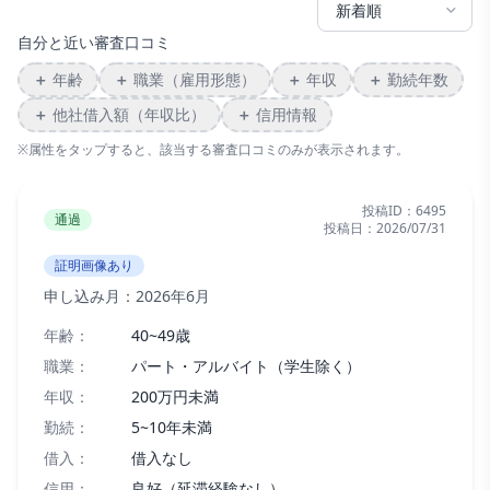
自分と近い審査口コミ
＋
年齢
＋
職業（雇用形態）
＋
年収
＋
勤続年数
＋
他社借入額（年収比）
＋
信用情報
※属性をタップすると、該当する審査口コミのみが表示されます。
投稿ID：
6495
通過
投稿日：
2026/07/31
証明画像あり
申し込み月：
2026年6月
年齢：
40~49歳
職業：
パート・アルバイト（学生除く）
年収：
200万円未満
勤続：
5~10年未満
借入：
借入なし
信用：
良好（延滞経験なし）