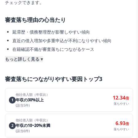
チェックできます。
審査落ち理由の心当たり
延滞歴・債務整理歴が影響しやすい傾向
直近の借入増加や多重申込が不利になりやすい傾向
在籍確認不備が審査落ちにつながるケース
もっと詳しく見る ▾
審査落ちにつながりやすい要因トップ3
他社借入額（年収比）
12.34
倍
年収の30%以上
1
落ちやすい
(該当
5
件)
他社借入額（年収比）
6.93
倍
年収の10~20%未満
2
落ちやすい
(該当
6
件)