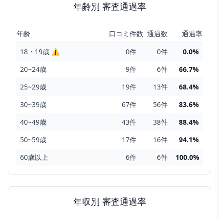
年齢
別 審査通過率
年齢
口コミ件数
通過数
通過率
18・19歳
⚠
0
件
0
件
0.0
%
20~24歳
9
件
6
件
66.7
%
25~29歳
19
件
13
件
68.4
%
30~39歳
67
件
56
件
83.6
%
40~49歳
43
件
38
件
88.4
%
50~59歳
17
件
16
件
94.1
%
60歳以上
6
件
6
件
100.0
%
年収
別 審査通過率