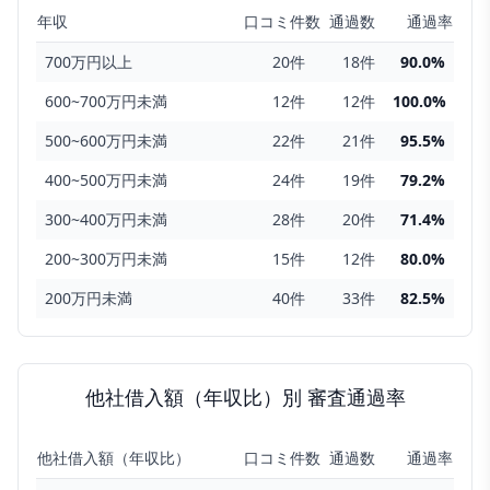
年収
口コミ件数
通過数
通過率
700万円以上
20
件
18
件
90.0
%
600~700万円未満
12
件
12
件
100.0
%
500~600万円未満
22
件
21
件
95.5
%
400~500万円未満
24
件
19
件
79.2
%
300~400万円未満
28
件
20
件
71.4
%
200~300万円未満
15
件
12
件
80.0
%
200万円未満
40
件
33
件
82.5
%
他社借入額（年収比）
別 審査通過率
他社借入額（年収比）
口コミ件数
通過数
通過率