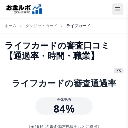
ホーム
クレジットカード
ライフカード
ライフカード
の審査口コミ
【通過率・時間・職業】
PR
ライフカード
の審査通過率
全体平均
84
%
（全
161
件の審査体験投稿をもとに算出）