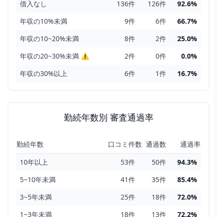
借入なし
136
件
126
件
92.6
%
年収の10%未満
9
件
6
件
66.7
%
年収の10~20%未満
8
件
2
件
25.0
%
年収の20~30%未満
⚠
2
件
0
件
0.0
%
年収の30%以上
6
件
1
件
16.7
%
勤続年数
別 審査通過率
勤続年数
口コミ件数
通過数
通過率
10年以上
53
件
50
件
94.3
%
5~10年未満
41
件
35
件
85.4
%
3~5年未満
25
件
18
件
72.0
%
1~3年未満
18
件
13
件
72.2
%