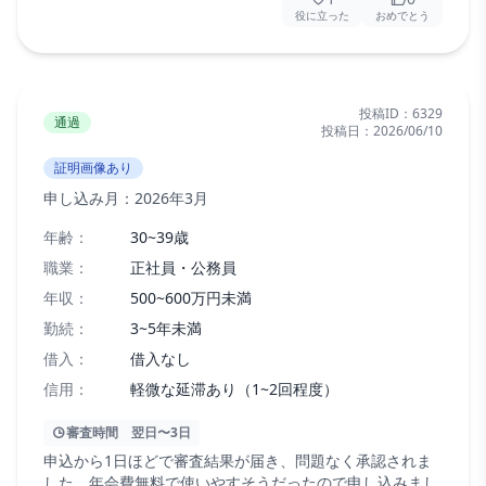
役に立った
おめでとう
投稿ID：
6329
通過
投稿日：
2026/06/10
証明画像あり
申し込み月：
2026年3月
年齢：
30~39歳
職業：
正社員・公務員
年収：
500~600万円未満
勤続：
3~5年未満
借入：
借入なし
信用：
軽微な延滞あり（1~2回程度）
審査時間
翌日〜3日
申込から1日ほどで審査結果が届き、問題なく承認されま
した。年会費無料で使いやすそうだったので申し込みまし