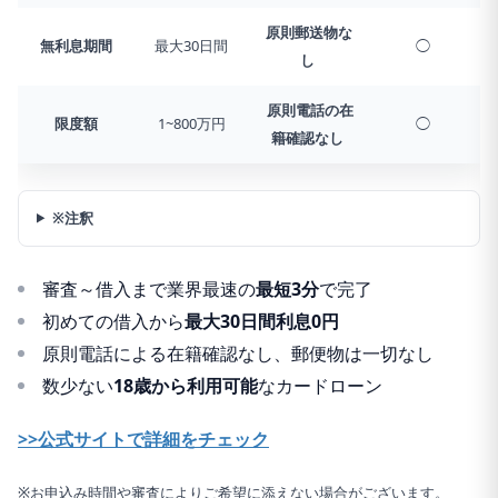
原則郵送物な
無利息期間
最大30日間
◯
し
原則電話の在
限度額
1~800万円
◯
籍確認なし
※注釈
審査～借入まで業界最速の
最短3分
で完了
初めての借入から
最大30日間利息0円
原則電話による在籍確認なし、郵便物は一切なし
数少ない
18歳から利用可能
なカードローン
>>公式サイトで詳細をチェック
※お申込み時間や審査によりご希望に添えない場合がございます。