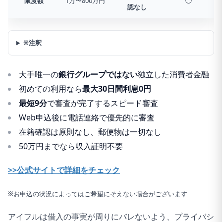
限度額
1万〜800万円
◯
認なし
※注釈
大手唯一の
銀行グループではない
独立した消費者金融
初めての利用なら
最大30日間利息0円
最短9分
で審査が完了するスピード審査
Web申込後に電話連絡で優先的に審査
在籍確認は原則なし、郵便物は一切なし
50万円までなら収入証明不要
>>公式サイトで詳細をチェック
※お申込の状況によってはご希望にそえない場合がございます
アイフルは借入の事実が周りにバレないよう、プライバシ