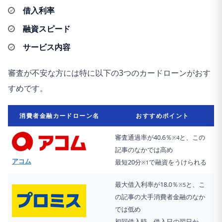
借入利率
融資スピード
サービス内容
審査が不安な方には特に以下の3つのカードローンがおす
すめです。
消費者金融カードローン名
おすすめポイント
審査通過率が40.6％
と、この
※4
記事のなかでは高め
アコム
最短20分
で融資をうけられる
※1
最大借入利率が18.0％
と、こ
※5
の記事の大手消費者金融のなか
では低め
初回借入時、借入日の翌日か