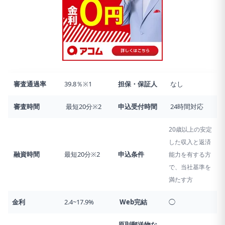
審査通過率
39.8％※1
担保・保証人
なし
審査時間
最短20分※2
申込受付時間
24時間対応
20歳以上の安定
した収入と返済
融資時間
最短20分※2
申込条件
能力を有する方
で、当社基準を
満たす方
金利
2.4~17.9%
Web完結
◯
原則郵送物な