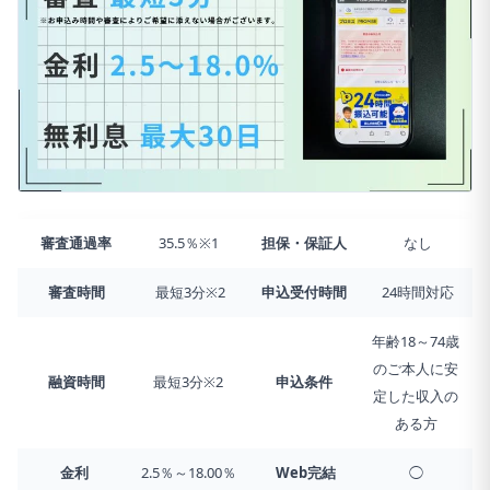
審査通過率
35.5％※1
担保・保証人
なし
審査時間
最短3分※2
申込受付時間
24時間対応
年齢18～74歳
のご本人に安
融資時間
最短3分※2
申込条件
定した収入の
ある方
金利
2.5％～18.00％
Web完結
◯