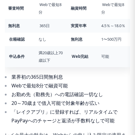
Webで最短8
Webで最短8
審査時間
融資時間
分
分
無利息
365日
実質年率
4.5％～18.0％
在籍確認
なし
無利息
1〜500万円
満20歳以上70
申込条件
Web完結
可能
歳以下
業界初の365日間無利息
Webで最短8分で融資可能
お勤め先（勤務先）への電話確認一切なし
20～70歳まで借入可能で対象年齢が広い
「レイクアプリ」に登録すれば、リアルタイムで
PayPayへのチャージと返済が手数料なしで可能