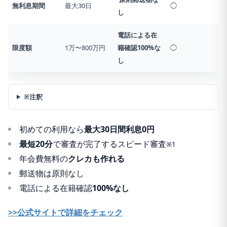
無利息期間
最大30日
◯
し
電話による在
限度額
1万〜800万円
籍確認
100%な
◯
し
※注釈
初めての利用なら
最大30日間利息0円
最短20分
で審査が完了するスピード審査
※1
年会費無料の
クレカも作れる
郵送物は原則なし
電話による在籍確認
100%なし
>>公式サイトで詳細をチェック