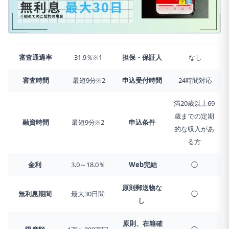
審査通過率
31.9％※1
担保・保証人
なし
審査時間
最短9分※2
申込受付時間
24時間対応
満20歳以上69
歳までの定期
融資時間
最短9分※2
申込条件
的な収入があ
る方
金利
3.0～18.0％
Web完結
◯
原則郵送物な
無利息期間
最大30日間
◯
し
原則、在籍確