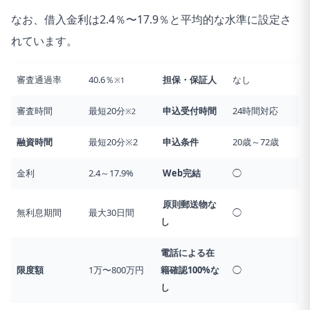
なお、借入金利は2.4％〜17.9％と平均的な水準に設定さ
れています。
審査通過率
40.6％
担保・保証人
なし
※1
審査時間
最短20分
申込受付時間
24時間対応
※2
融資時間
最短20分※2
申込条件
20歳～72歳
金利
2.4～17.9%
Web完結
◯
原則郵送物な
無利息期間
最大30日間
◯
し
電話による在
限度額
1万〜800万円
籍確認
100%な
◯
し