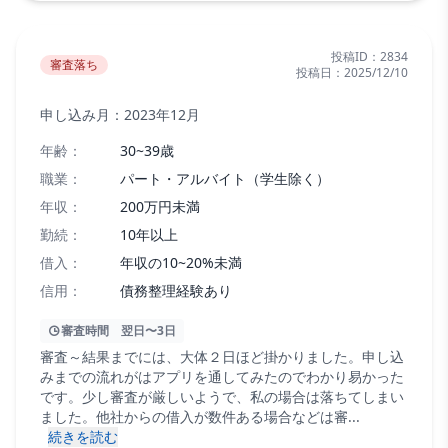
投稿ID：
2834
審査落ち
投稿日：
2025/12/10
申し込み月：
2023年12月
年齢：
30~39歳
職業：
パート・アルバイト（学生除く）
年収：
200万円未満
勤続：
10年以上
借入：
年収の10~20%未満
信用：
債務整理経験あり
審査時間
翌日〜3日
審査～結果までには、大体２日ほど掛かりました。申し込
みまでの流れがはアプリを通してみたのでわかり易かった
です。少し審査が厳しいようで、私の場合は落ちてしまい
ました。他社からの借入が数件ある場合などは審...
続きを読む