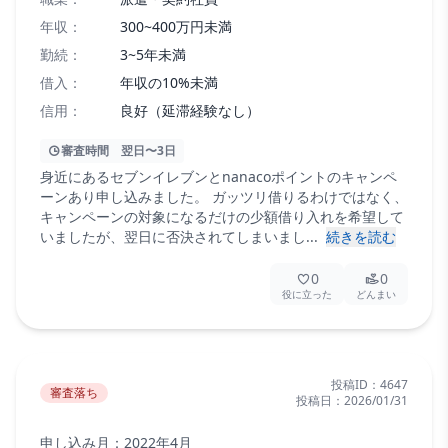
年収：
300~400万円未満
勤続：
3~5年未満
借入：
年収の10%未満
信用：
良好（延滞経験なし）
審査時間
翌日〜3日
身近にあるセブンイレブンとnanacoポイントのキャンペ
ーンあり申し込みました。 ガッツリ借りるわけではなく、
キャンペーンの対象になるだけの少額借り入れを希望して
いましたが、翌日に否決されてしまいまし...
続きを読む
0
0
役に立った
どんまい
投稿ID：
4647
審査落ち
投稿日：
2026/01/31
申し込み月：
2022年4月