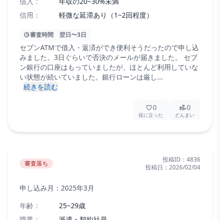
借入：
年収の20~30%未満
信用：
軽微な延滞あり（1~2回程度）
審査時間
翌日〜3日
セブンATMで借入・返済ができ便利そうだったので申し込
みました。3日ぐらいで否決のメールが届きました。 セブ
ン銀行の口座はもっていましたが、ほとんど利用していな
い状態が続いていました。銀行ローンは厳し...
続きを読む
0
0
役に立った
どんまい
投稿ID：
4836
審査落ち
投稿日：
2026/02/04
申し込み月：
2025年3月
年齢：
25~29歳
職業：
派遣・契約社員