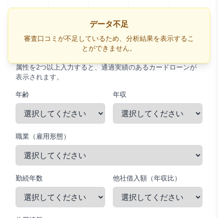
データ不足
あなたと近い属性の人が通過したカードローン
審査口コミが不足しているため、分析結果を表示するこ
を探す
とができません。
属性を2つ以上入力すると、通過実績のあるカードローンが
表示されます。
年齢
年収
職業（雇用形態）
勤続年数
他社借入額（年収比）