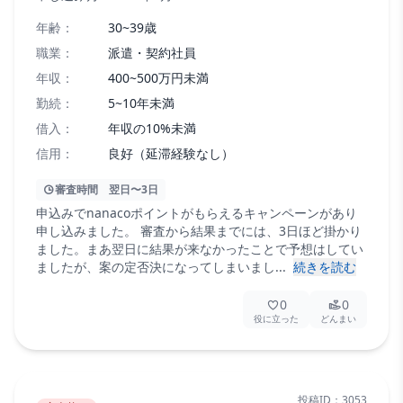
年齢：
30~39歳
職業：
派遣・契約社員
年収：
400~500万円未満
勤続：
5~10年未満
借入：
年収の10%未満
信用：
良好（延滞経験なし）
審査時間
翌日〜3日
申込みでnanacoポイントがもらえるキャンペーンがあり
申し込みました。 審査から結果までには、3日ほど掛かり
ました。まあ翌日に結果が来なかったことで予想はしてい
ましたが、案の定否決になってしまいまし...
続きを読む
0
0
役に立った
どんまい
投稿ID：
3053