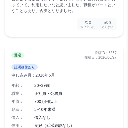
っていて、利用したいなと思いました。職種がパートとい
うこともあり、否決となりました。
0
0
役に立った
どんまい
投稿ID：
6357
通過
投稿日：
2026/06/27
証明画像あり
申し込み月：
2026年5月
年齢：
30~39歳
職業：
正社員・公務員
年収：
700万円以上
勤続：
5~10年未満
借入：
借入なし
信用：
良好（延滞経験なし）