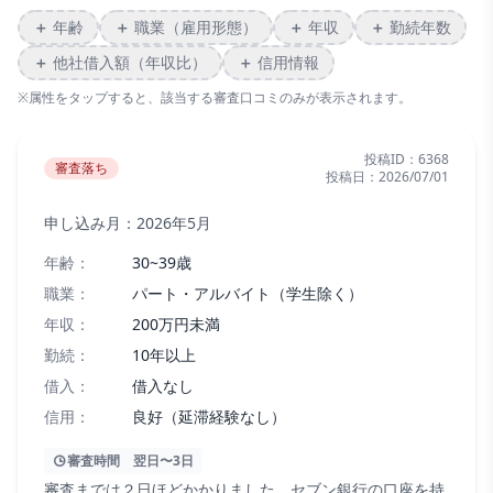
＋
年齢
＋
職業（雇用形態）
＋
年収
＋
勤続年数
＋
他社借入額（年収比）
＋
信用情報
※属性をタップすると、該当する審査口コミのみが表示されます。
投稿ID：
6368
審査落ち
投稿日：
2026/07/01
申し込み月：
2026年5月
年齢：
30~39歳
職業：
パート・アルバイト（学生除く）
年収：
200万円未満
勤続：
10年以上
借入：
借入なし
信用：
良好（延滞経験なし）
審査時間
翌日〜3日
審査までは２日ほどかかりました。セブン銀行の口座を持