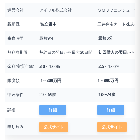
運営会社
アイフル株式会社
ＳＭＢＣコンシューマ
親組織
独立資本
三井住友カード株式会社
審査時間
最短9分
最短3分
無利息期間
契約日の翌日から最大30日間
初回借入の翌日
から最
金利(実質年率)
3.0
～18.0%
2.5
～18.0％
限度額
1～
800万円
1～
800万円
申込条件
20～69歳
18〜74歳
詳細
詳細
詳細
申し込み
公式サイト
公式サイト