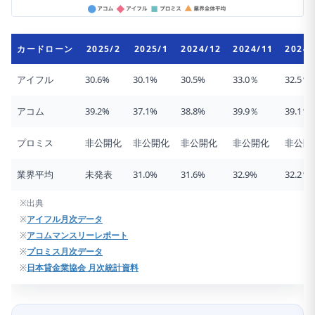
カードローン
2025/2
2025/1
2024/12
2024/11
2024/
アイフル
30.6%
30.1%
30.5%
33.0％
32.5％
アコム
39.2%
37.1%
38.8%
39.9％
39.1％
プロミス
非公開化
非公開化
非公開化
非公開化
非公開
業界平均
未発表
31.0%
31.6%
32.9%
32.2％
※出典
※
アイフル月次データ
※
アコムマンスリーレポート
※
プロミス月次データ
※
日本貸金業協会 月次統計資料