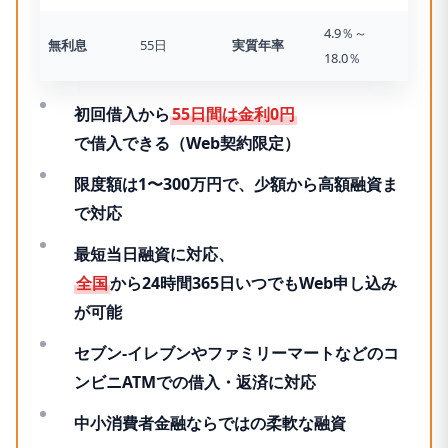
4.9％～
無利息
55日
実質年率
18.0％
初回借入から
55日間は金利0円
で借入できる（Web契約限定）
限度額は1〜300万円で、少額から高額融資ま
で対応
最短当日融資
に対応、
全国
から24時間365日いつでもWeb申し込み
が可能
セブン-イレブンやファミリーマートなどのコ
ンビニATMでの借入・返済に対応
中小消費者金融ならではの柔軟な融資