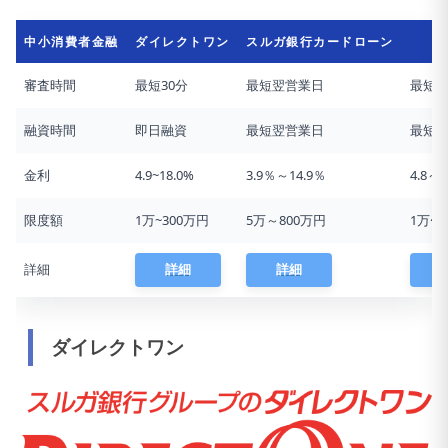
中小消費者金融
ダイレクトワン
スルガ銀行カードローン
い
審査時間
最短30分
最短翌営業日
最短3
融資時間
即日融資
最短翌営業日
最短
金利
4.9~18.0%
3.9％～14.9％
4.8～1
限度額
1万~300万円
5万～800万円
1万〜
詳細
詳細
詳細
ダイレクトワン