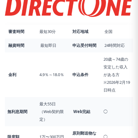
審査時間
最短30分
対応地域
全国
融資時間
最短即日
申込受付時間
24時間対応
20歳～74歳の
安定した収入
金利
4.9％～18.0％
申込条件
がある方
※2026年2月19
日時点
最大55日
無利息期間
（Web契約限
Web完結
◯
定）
原則郵送物な
限度額
1万〜300万円
◯