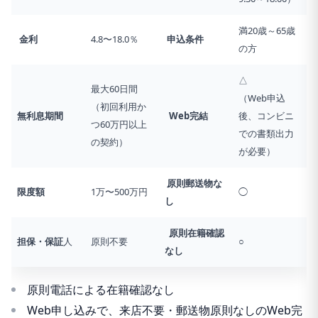
満20歳～65歳
金利
4.8〜18.0％
申込条件
の方
△
最大60日間
（Web申込
（初回利用か
無利息期間
Web完結
後、コンビニ
つ60万円以上
での書類出力
の契約）
が必要）
原則郵送物な
限度額
1万〜500万円
◯
し
原則在籍確認
担保・保証
人
原則不要
○
なし
原則電話による在籍確認なし
Web申し込みで、来店不要・郵送物原則なしのWeb完