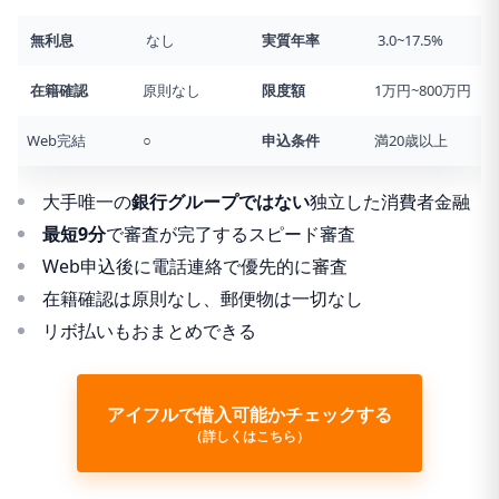
無利息
なし
実質年率
3.0~17.5%
在籍確認
原則なし
限度額
1万円~800万円
Web完結
○
申込条件
満20歳以上
大手唯一の
銀行グループではない
独立した消費者金融
最短9分
で審査が完了するスピード審査
Web申込後に電話連絡で優先的に審査
在籍確認は原則なし、郵便物は一切なし
リボ払いもおまとめできる
アイフルで借入可能かチェックする
（詳しくはこちら）