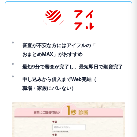
審査が不安な方にはアイフルの「
おまとめMAX
」がおすすめ
最短9分
で審査が完了し、
最短即日
で融資完了
申し込みから借入までWeb完結（
職場・家族にバレない
）