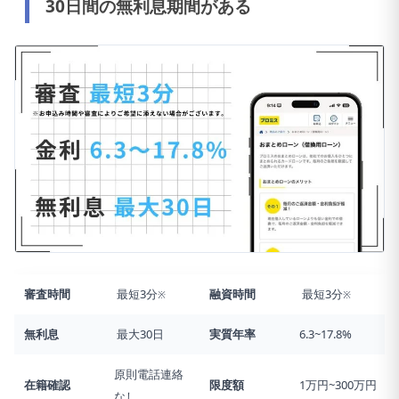
30日間の無利息期間がある
審査時間
最短3分
融資時間
最短3分
※
※
無利息
最大30日
実質年率
6.3~17.8%
原則電話連絡
在籍確認
限度額
1万円~300万円
なし