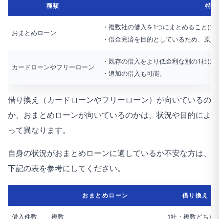
種類
特徴
・複数社の借入を1つにまとめることに
おまとめローン
・借金完済を目的としているため、原則
・既存の借入をより低金利な別の1社に
カードローンやフリーローン
・追加の借入も可能。
借り換え（カードローンやフリーローン）が向いているの
か、おまとめローンが向いているのかは、状況や目的によ
って異なります。
自身の状況がおまとめローンに適しているか不安な方は、
下記の表を参考にしてください。
おまとめローン
借り換え（
借入件数
複数
1社・複数どちら