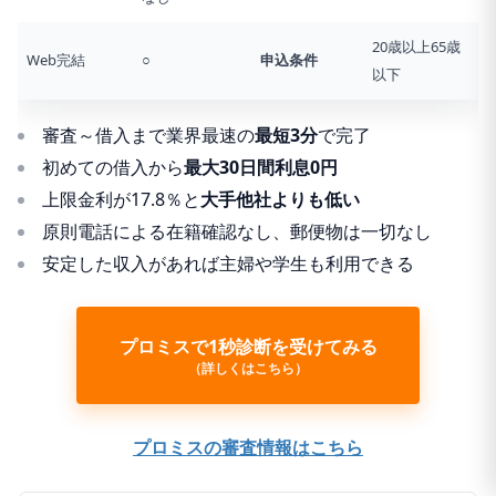
20歳以上65歳
Web完結
○
申込条件
以下
審査～借入まで業界最速の
最短3分
で完了
初めての借入から
最大30日間利息0円
上限金利が17.8％と
大手他社よりも低い
原則電話による在籍確認なし、郵便物は一切なし
安定した収入があれば主婦や学生も利用できる
プロミスで1秒診断を受けてみる
（詳しくはこちら）
プロミスの審査情報はこちら