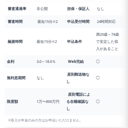
審査通過率
非公開
担保・保証人
なし
審査時間
最短15分※2
申込受付時間
24時間対応
満20歳～74歳
融資時間
最短15分※2
申込条件
で安定した収
入があること
金利
3.0～18.0％
Web完結
◯
原則郵送物な
無利息期間
なし
◯
し
原則電話によ
限度額
1万〜800万円
る在籍確認な
◯
し
※収入が年金のみの方はお申込いただけません。