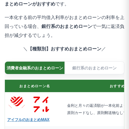
まとめローンがおすすめ
です。
一本化する前の平均借入利率がおまとめローンの利率を上
回っている場合、
銀行系のおまとめローン
で一気に返済負
担が減少するでしょう。
＼
【種類別】おすすめおまとめローン
／
消費者金融系のおまとめローン
銀行系のおまとめローン
おまとめローン名
おすすめポ
金利と月々の返済額が一本化前より
原則カードなし、原則郵送物なしで
アイフルのおまとめMAX