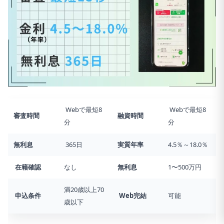
Webで最短8
Webで最短8
審査時間
融資時間
分
分
無利息
365日
実質年率
4.5％～18.0％
在籍確認
なし
無利息
1〜500万円
満20歳以上70
申込条件
Web完結
可能
歳以下