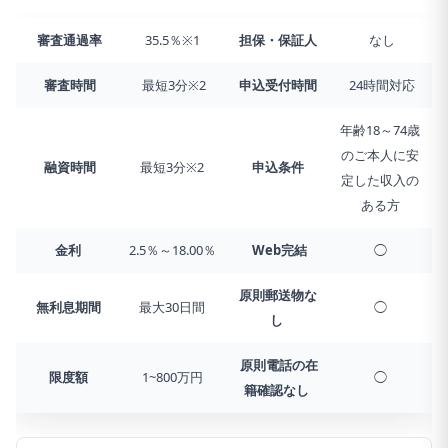
審査通過率
35.5％※1
担保・保証人
なし
審査時間
最短3分※2
申込受付時間
24時間対応
年齢18～74歳
のご本人に安
融資時間
最短3分※2
申込条件
定した収入の
ある方
金利
2.5％～18.00％
Web完結
◯
原則郵送物な
無利息期間
最大30日間
◯
し
原則電話の在
限度額
1~800万円
◯
籍確認なし