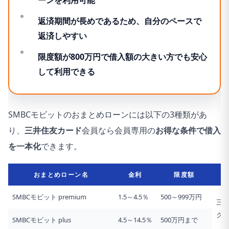
返済期間が長めであるため、自分のペースで
返済しやすい
限度額が800万円で借入額の大きい方でも安心
して利用できる
SMBCモビットのおまとめローンには以下の3種類があ
り、
三井住友カード
会員なら会員専用の
お得な条件で借入
を一本化
できます。
おまとめローン名
金利
限度額
SMBCモビット premium
1.5～4.5％
500～999万円
三
ク
SMBCモビット plus
4.5～14.5％
500万円まで