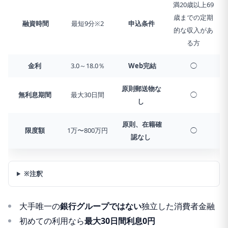
満20歳以上69
歳までの定期
融資時間
最短9分※2
申込条件
的な収入があ
る方
金利
3.0～18.0％
Web完結
◯
原則郵送物な
無利息期間
最大30日間
◯
し
原則、在籍確
限度額
1万〜800万円
◯
認なし
※注釈
大手唯一の
銀行グループではない
独立した消費者金融
初めての利用なら
最大30日間利息0円