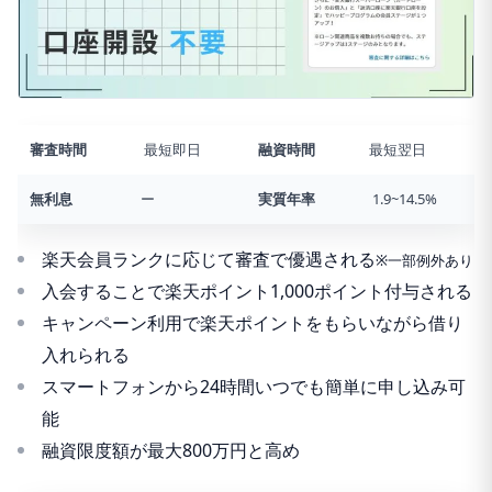
審査時間
最短即日
融資時間
最短翌日
無利息
ー
実質年率
1.9~14.5%
楽天会員ランクに応じて審査で優遇される
※一部例外あり
入会することで楽天ポイント1,000ポイント付与される
キャンペーン利用で楽天ポイントをもらいながら借り
入れられる
スマートフォンから24時間いつでも簡単に申し込み可
能
融資限度額が最大800万円と高め