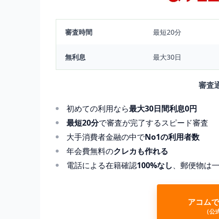
審査時間
最短20分
無利息
最大30日
審査
初めての利用なら
最大30日間利息0円
最短20分
で審査が完了するスピード審査
大手消費者金融の中で
No1の利用者数
年会費無料の
クレカも作れる
電話による在籍確認
100%なし
、郵便物は
アコムで
（公