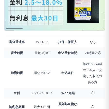
審査通過率
35.5％※1
担保・保証人
なし
審査時間
最短3分※2
申込受付時間
24時間対応
年齢18～74歳
のご本人に安
融資時間
最短3分※2
申込条件
定した収入の
ある方
金利
2.5％～18.00％
Web完結
◯
原則郵送物な
無利息期間
最大30日間
◯