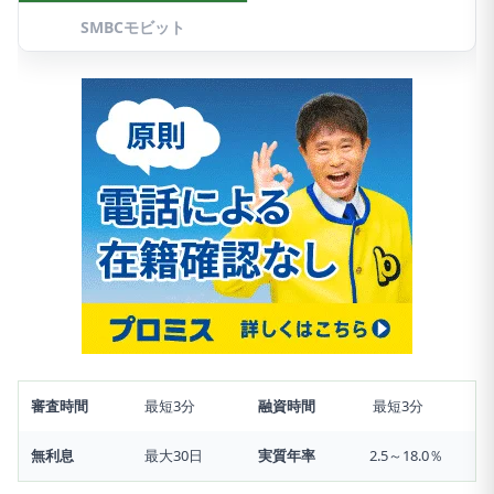
SMBCモビット
審査時間
最短3分
融資時間
最短3分
無利息
最大30日
実質年率
2.5～18.0％