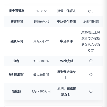
審査通過率
31.9％※1
担保・保証人
なし
審査時間
最短9分※2
申込受付時間
24時間対応
満20歳以上69
歳までの定期
融資時間
最短9分※2
申込条件
的な収入があ
る方
金利
3.0～18.0％
Web完結
◯
原則郵送物な
無利息期間
最大30日間
◯
し
原則、在籍確
限度額
1万〜800万円
◯
認なし