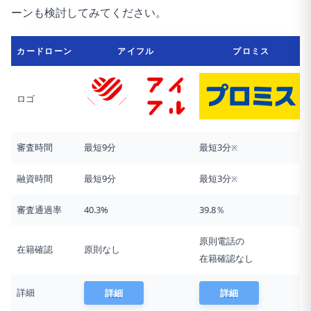
ーンも検討してみてください。
カードローン
アイフル
プロミス
ロゴ
審査時間
最短9分
最短3分
※
融資時間
最短9分
最短3分
※
審査通過率
40.3%
39.8％
原則電話の
在籍確認
原則なし
在籍確認なし
詳細
詳細
詳細