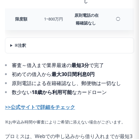
し
原則電話の在
限度額
1~800万円
◯
籍確認なし
※注釈
審査～借入まで業界最速の
最短3分
で完了
初めての借入から
最大30日間利息0円
原則電話による在籍確認なし、郵便物は一切なし
数少ない
18歳から利用可能
なカードローン
>>公式サイトで詳細をチェック
※お申込み時間や審査によりご希望に添えない場合がございます。
プロミスは、Webでの申し込みから借り入れまでが最短3