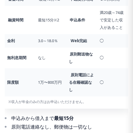
満20歳～74歳
融資時間
最短15分※2
申込条件
で安定した収
入があること
金利
3.0～18.0％
Web完結
◯
原則郵送物な
無利息期間
なし
◯
し
原則電話によ
限度額
1万〜800万円
る在籍確認な
◯
し
※収入が年金のみの方はお申込いただけません。
申込みから借入まで
最短15分
原則電話連絡なし、郵便物は一切なし