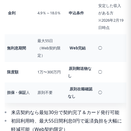
安定した収入
金利
4.9％～18.0％
申込条件
がある方
※2026年2月19
日時点
最大55日
無利息期間
（Web契約限
Web完結
◯
定）
原則郵送物な
限度額
1万〜300万円
◯
し
原則在籍確認
担保・保証
人
原則不要
◯
なし
来店契約なら最短30分で契約完了＆カード発行可能
初回利用時、最大55日間利息0円で返済負担を大幅に
軽減可能（Web契約限定）