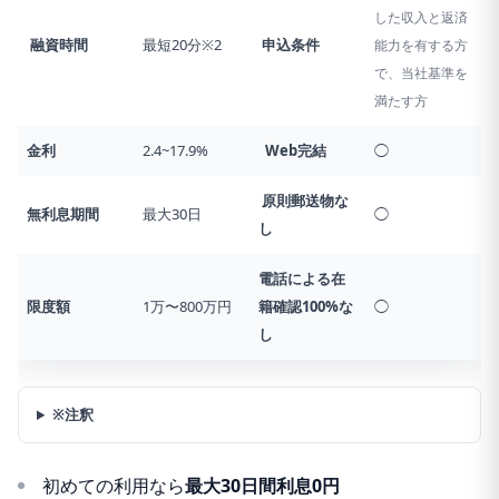
した収入と返済
融資時間
最短20分※2
申込条件
能力を有する方
で、当社基準を
満たす方
金利
2.4~17.9%
Web完結
◯
原則郵送物な
無利息期間
最大30日
◯
し
電話による在
限度額
1万〜800万円
籍確認
100%な
◯
し
※注釈
初めての利用なら
最大30日間利息0円