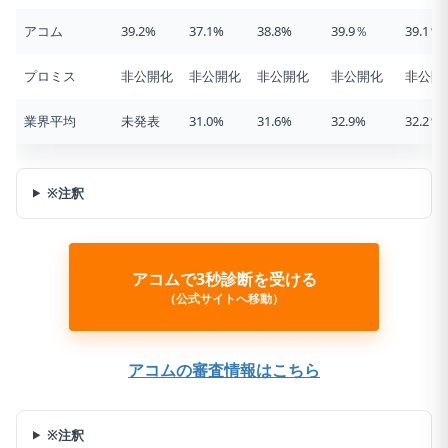
アコム
39.2%
37.1%
38.8%
39.9％
39.1％
プロミス
非公開化
非公開化
非公開化
非公開化
非公開
業界平均
未発表
31.0%
31.6%
32.9%
32.2％
※注釈
アコムで3秒診断を受ける
（公式サイトへ移動）
アコムの審査情報はこちら
※注釈