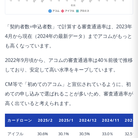
「契約者数÷申込者数」で計算する審査通過率は、2023年
4月から現在（2024年の最新データ）までアコムがもっと
も高くなっています。
2022年9月頃から、アコムの審査通過率は40％前後で推移
しており、安定して高い水準をキープしています。
CM等で「初めてのアコム」と宣伝されているように、初
めての申し込みで選ばれることが多いため、審査通過率が
高く出ていると考えられます。
カードローン
2025/2
2025/1
2024/12
2024/11
2024/
アイフル
30.6%
30.1%
30.5%
33.0％
32.5％